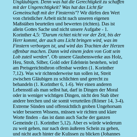
Ungläubigen. Denn was hat die Gerechtigkeit zu schaffen
mit der Ungerechtigkeit? Was hat das Licht für
Gemeinschaft mit der Finsternis''
? Wir dürfen den Wert
von christlicher Arbeit nicht nach unseren eigenen
Maßstäben beurteilen und bewerten (richten). Das ist
allein Gottes Sache und nicht unsere Aufgabe - 1.
Korinther 4,5:
''Darum richtet nicht vor der Zeit, bis der
Herr kommt, der auch ans Licht bringen wird, was im
Finstern verborgen ist, und wird das Trachten der Herzen
offenbar machen. Dann wird einem jeden von Gott sein
Lob zuteil werden'
'. Ob unsere Glaubenswerke aus Holz,
Heu, Stroh, Silber, Gold oder Edelstein bestehen, wird
am Preisgerichtsthron offenbar werden (1. Korinther
7,12). Was wir richtenderweise tun sollen ist, Streit
zwischen Gläubigen zu schlichten und gerecht zu
behandeln (1. Korinther 6, 1-6). Wer einen anderen
Lebensstil als man selbst hat, darf in Dingen der Moral
oder in weniger wichtigen Dingen, nicht den Stab über
andere brechen und sie somit verurteilen (Römer 14, 3-4).
Extreme Sünden und offensichtlich groben Ungehorsam
wider besseren Wissens, müssen wir richten und klare
Worte finden - das ist dann auch Sache der ganzen
Gemeinde (1. Korinther 5,12). Aber es würde wiederum
zu weit gehen, nur nach dem äußeren Schein zu gehen,
und nicht auch hinter die Kulissen zu blicken (Johannes