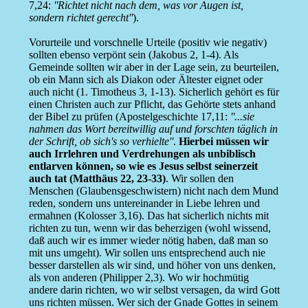
7,24:
''Richtet nicht nach dem, was vor Augen ist,
sondern richtet gerecht''
).
Vorurteile und vorschnelle Urteile (positiv wie negativ)
sollten ebenso verpönt sein (Jakobus 2, 1-4). Als
Gemeinde sollten wir aber in der Lage sein, zu beurteilen,
ob ein Mann sich als Diakon oder Ältester eignet oder
auch nicht (1. Timotheus 3, 1-13). Sicherlich gehört es für
einen Christen auch zur Pflicht, das Gehörte stets anhand
der Bibel zu prüfen (Apostelgeschichte 17,11:
''...sie
nahmen das Wort bereitwillig auf und forschten täglich in
der Schrift, ob sich's so verhielte''
.
Hierbei müssen wir
auch Irrlehren und Verdrehungen als unbiblisch
entlarven können, so wie es Jesus selbst seinerzeit
auch tat (Matthäus 22, 23-33)
. Wir sollen den
Menschen (Glaubensgeschwistern) nicht nach dem Mund
reden, sondern uns untereinander in Liebe lehren und
ermahnen (Kolosser 3,16). Das hat sicherlich nichts mit
richten zu tun, wenn wir das beherzigen (wohl wissend,
daß auch wir es immer wieder nötig haben, daß man so
mit uns umgeht). Wir sollen uns entsprechend auch nie
besser darstellen als wir sind, und höher von uns denken,
als von anderen (Philipper 2,3). Wo wir hochmütig
andere darin richten, wo wir selbst versagen, da wird Gott
uns richten müssen. Wer sich der Gnade Gottes in seinem