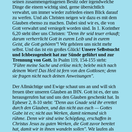
seinen zusammengetragenen Besitz oder irgendwelche
Dinge die einem wichtig sind, gerne übersichtlich
verwahrt, um immer wieder zufrieden einen Blick darauf
zu werfen. Und als Christen neigen wir dazu es mit dem
Glauben ebenso zu machen. Dabei sind wir es, die von
Gott verwahrt und versiegelt worden sind. In 1. Korinther
6,20 steht über uns Christen:
''Denn ihr seid teuer erkauft;
darum verherrlicht Gott in eurem Leib und in eurem
Geist, die Gott gehören''
! Wir gehören uns nicht mehr
selbst. Und das ist ein großes Glück!
Unsere Selbstsucht
und Ichbezogenheit hat zur Sünde geführt und zur
Trennung von Gott.
In Psalm 119, 154-155 steht:
''Führe meine Sache und erlöse mich; belebe mich nach
deinem Wort! Das Heil ist fern von den Gottlosen; denn
sie fragen nicht nach deinen Anweisungen''
.
Der Allmächtige und Ewige schaut uns an und will sich
freuen über unseren Glauben an IHN. Gott ist es, der uns
herausgerufen hat und uns den Glauben geschenkt hat. In
Epheser 2, 8-10 steht:
''Denn aus Gnade seid ihr errettet
durch den Glauben, und das nicht aus euch — Gottes
Gabe ist es; nicht aus Werken, damit niemand sich
rühme. Denn wir sind seine Schöpfung, erschaffen in
Christus Jesus zu guten Werken, die Gott zuvor bereitet
hat, damit wir in ihnen wandeln sollen''
. Wir laufen als