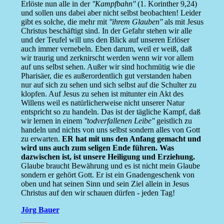
Erlöste nun alle in der
''Kampfbahn''
(1. Korinther 9,24)
und sollen uns dabei aber nicht selbst beobachten! Leider
gibt es solche, die mehr mit
''ihrem Glauben''
als mit Jesus
Christus beschäftigt sind. In der Gefahr stehen wir alle
und der Teufel will uns den Blick auf unseren Erlöser
auch immer vernebeln. Eben darum, weil er weiß, daß
wir traurig und zerknirscht werden wenn wir vor allem
auf uns selbst sehen. Außer wir sind hochmütig wie die
Pharisäer, die es außerordentlich gut verstanden haben
nur auf sich zu sehen und sich selbst auf die Schulter zu
klopfen. Auf Jesus zu sehen ist mitunter ein Akt des
Willens weil es natürlicherweise nicht unserer Natur
entspricht so zu handeln. Das ist der tägliche Kampf, daß
wir lernen in einem
''todverfallenen Leibe''
geistlich zu
handeln und nichts von uns selbst sondern alles von Gott
zu erwarten.
ER hat mit uns den Anfang gemacht und
wird uns auch zum seligen Ende führen. Was
dazwischen ist, ist unsere Heiligung und Erziehung.
Glaube braucht Bewährung und es ist nicht mein Glaube
sondern er gehört Gott. Er ist ein Gnadengeschenk von
oben und hat seinen Sinn und sein Ziel allein in Jesus
Christus auf den wir schauen dürfen - jeden Tag!
Jörg Bauer