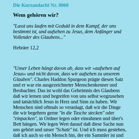
Die Kurzandacht Nr. 8060
Wem gehören wir?
''Lasst uns laufen mit Geduld in dem Kampf, der uns
bestimmt ist, und aufsehen zu Jesus, dem Anfänger und
Vollender des Glaubens...''
Hebräer 12,2
''Unser Leben hängt davon ab, dass wir »aufsehen auf
Jesus« und nicht davon, dass wir aufsehen zu unserem
Glauben''
. Charles Haddon Spurgeon prägte diesen Satz
und er war ein ausgezeichneter Menschenkenner und
Beobachter. Das ist wohl das Geheimnis des Glaubens
daß wir lernen und begreifen von uns selbst wegzusehen
und tatsächlich Jesus in Herz und Sinn zu haben. Wir
Menschen sind oftmals so veranlagt, daß wir die Dinge
die wir begehren gerne
''in die Tasche stecken''
oder
''einpacken''
, in Ordner legen oder einrahmen und über's
Bett hängen. Wir legen Wert darauf daß diese Sache nun
uns gehört und unser
''Schatz''
ist. Und ich muss gestehen,
daß ich auch so ein Mensch bin, der ein Sammler ist und