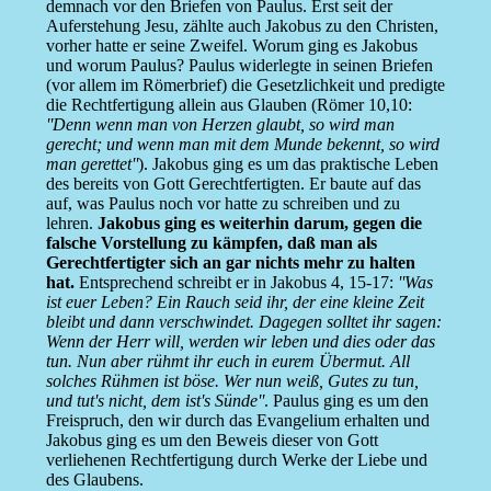
demnach vor den Briefen von Paulus. Erst seit der
Auferstehung Jesu, zählte auch Jakobus zu den Christen,
vorher hatte er seine Zweifel. Worum ging es Jakobus
und worum Paulus? Paulus widerlegte in seinen Briefen
(vor allem im Römerbrief) die Gesetzlichkeit und predigte
die Rechtfertigung allein aus Glauben (Römer 10,10:
''Denn wenn man von Herzen glaubt, so wird man
gerecht; und wenn man mit dem Munde bekennt, so wird
man gerettet''
). Jakobus ging es um das praktische Leben
des bereits von Gott Gerechtfertigten. Er baute auf das
auf, was Paulus noch vor hatte zu schreiben und zu
lehren.
Jakobus ging es weiterhin darum, gegen die
falsche Vorstellung zu kämpfen, daß man als
Gerechtfertigter sich an gar nichts mehr zu halten
hat.
Entsprechend schreibt er in Jakobus 4, 15-17:
''Was
ist euer Leben? Ein Rauch seid ihr, der eine kleine Zeit
bleibt und dann verschwindet. Dagegen solltet ihr sagen:
Wenn der Herr will, werden wir leben und dies oder das
tun. Nun aber rühmt ihr euch in eurem Übermut. All
solches Rühmen ist böse. Wer nun weiß, Gutes zu tun,
und tut's nicht, dem ist's Sünde''
. Paulus ging es um den
Freispruch, den wir durch das Evangelium erhalten und
Jakobus ging es um den Beweis dieser von Gott
verliehenen Rechtfertigung durch Werke der Liebe und
des Glaubens.