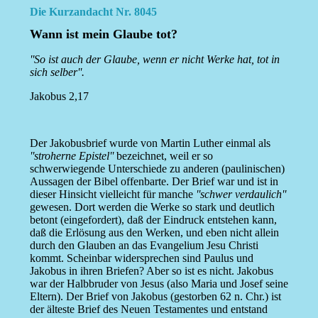
Die Kurzandacht Nr. 8045
Wann ist mein Glaube tot?
''So ist auch der Glaube, wenn er nicht Werke hat, tot in
sich selber''.
Jakobus 2,17
Der Jakobusbrief wurde von Martin Luther einmal als
''stroherne Epistel''
bezeichnet, weil er so
schwerwiegende Unterschiede zu anderen (paulinischen)
Aussagen der Bibel offenbarte. Der Brief war und ist in
dieser Hinsicht vielleicht für manche
''schwer verdaulich''
gewesen. Dort werden die Werke so stark und deutlich
betont (eingefordert), daß der Eindruck entstehen kann,
daß die Erlösung aus den Werken, und eben nicht allein
durch den Glauben an das Evangelium Jesu Christi
kommt. Scheinbar widersprechen sind Paulus und
Jakobus in ihren Briefen? Aber so ist es nicht. Jakobus
war der Halbbruder von Jesus (also Maria und Josef seine
Eltern). Der Brief von Jakobus (gestorben 62 n. Chr.) ist
der älteste Brief des Neuen Testamentes und entstand