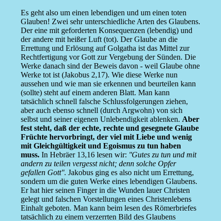
Es geht also um einen lebendigen und um einen toten
Glauben! Zwei sehr unterschiedliche Arten des Glaubens.
Der eine mit geforderten Konsequenzen (lebendig) und
der andere mit heißer Luft (tot). Der Glaube an die
Errettung und Erlösung auf Golgatha ist das Mittel zur
Rechtfertigung vor Gott zur Vergebung der Sünden. Die
Werke danach sind der Beweis davon - weil Glaube ohne
Werke tot ist (Jakobus 2,17). Wie diese Werke nun
aussehen und wie man sie erkennen und beurteilen kann
(sollte) steht auf einem anderen Blatt. Man kann
tatsächlich schnell falsche Schlussfolgerungen ziehen,
aber auch ebenso schnell (durch Argwohn) von sich
selbst und seiner eigenen Unlebendigkeit ablenken.
Aber
fest steht, daß der echte, rechte und gesegnete Glaube
Früchte hervorbringt, der viel mit Liebe und wenig
mit Gleichgültigkeit und Egoismus zu tun haben
muss.
In Hebräer 13,16 lesen wir:
''Gutes zu tun und mit
andern zu teilen vergesst nicht; denn solche Opfer
gefallen Gott''
. Jakobus ging es also nicht um Errettung,
sondern um die guten Werke eines lebendigen Glaubens.
Er hat hier seinen Finger in die Wunden lauer Christen
gelegt und falschen Vorstellungen eines Christenlebens
Einhalt geboten. Man kann beim lesen des Römerbriefes
tatsächlich zu einem verzerrten Bild des Glaubens