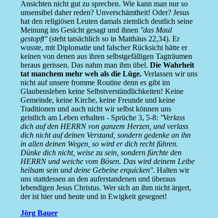
Ansichten nicht gut zu sprechen. Wie kann man nur so
unsensibel daher reden? Unverschämtheit! Oder? Jesus
hat den religiösen Leuten damals ziemlich deutlich seine
Meinung ins Gesicht gesagt und ihnen
''das Maul
gestopft''
(steht tatsächlich so in Matthäus 22,34). Er
wusste, mit Diplomatie und falscher Rücksicht hätte er
keinen von denen aus ihren selbstgefälligen Tagträumen
heraus gerissen. Das nahm man ihm übel.
Die Wahrheit
tat manchem mehr weh als die Lüge.
Verlassen wir uns
nicht auf unsere fromme Routine denn es gibt im
Glaubensleben keine Selbstverständlichkeiten! Keine
Gemeinde, keine Kirche, keine Freunde und keine
Traditionen und auch nicht wir selbst können uns
geistlich am Leben erhalten - Sprüche 3, 5-8:
''Verlass
dich auf den HERRN von ganzem Herzen, und verlass
dich nicht auf deinen Verstand, sondern gedenke an ihn
in allen deinen Wegen, so wird er dich recht führen.
Dünke dich nicht, weise zu sein, sondern fürchte den
HERRN und weiche vom Bösen. Das wird deinem Leibe
heilsam sein und deine Gebeine erquicken''
. Halten wir
uns stattdessen an den auferstandenen und überaus
lebendigen Jesus Christus. Wer sich an ihm nicht ärgert,
der ist hier und heute und in Ewigkeit gesegnet!
Jörg Bauer