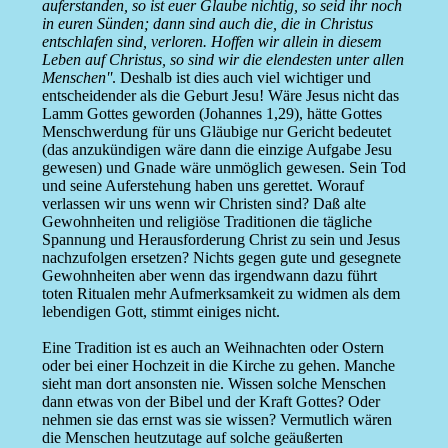
auferstanden, so ist euer Glaube nichtig, so seid ihr noch
in euren Sünden; dann sind auch die, die in Christus
entschlafen sind, verloren. Hoffen wir allein in diesem
Leben auf Christus, so sind wir die elendesten unter allen
Menschen''
. Deshalb ist dies auch viel wichtiger und
entscheidender als die Geburt Jesu! Wäre Jesus nicht das
Lamm Gottes geworden (Johannes 1,29), hätte Gottes
Menschwerdung für uns Gläubige nur Gericht bedeutet
(das anzukündigen wäre dann die einzige Aufgabe Jesu
gewesen) und Gnade wäre unmöglich gewesen. Sein Tod
und seine Auferstehung haben uns gerettet. Worauf
verlassen wir uns wenn wir Christen sind? Daß alte
Gewohnheiten und religiöse Traditionen die tägliche
Spannung und Herausforderung Christ zu sein und Jesus
nachzufolgen ersetzen? Nichts gegen gute und gesegnete
Gewohnheiten aber wenn das irgendwann dazu führt
toten Ritualen mehr Aufmerksamkeit zu widmen als dem
lebendigen Gott, stimmt einiges nicht.
Eine Tradition ist es auch an Weihnachten oder Ostern
oder bei einer Hochzeit in die Kirche zu gehen. Manche
sieht man dort ansonsten nie. Wissen solche Menschen
dann etwas von der Bibel und der Kraft Gottes? Oder
nehmen sie das ernst was sie wissen? Vermutlich wären
die Menschen heutzutage auf solche geäußerten