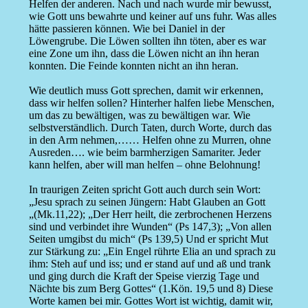
Helfen der anderen. Nach und nach wurde mir bewusst,
wie Gott uns bewahrte und keiner auf uns fuhr. Was alles
hätte passieren können. Wie bei Daniel in der
Löwengrube. Die Löwen sollten ihn töten, aber es war
eine Zone um ihn, dass die Löwen nicht an ihn heran
konnten. Die Feinde konnten nicht an ihn heran.
Wie deutlich muss Gott sprechen, damit wir erkennen,
dass wir helfen sollen? Hinterher halfen liebe Menschen,
um das zu bewältigen, was zu bewältigen war. Wie
selbstverständlich. Durch Taten, durch Worte, durch das
in den Arm nehmen,…… Helfen ohne zu Murren, ohne
Ausreden…. wie beim barmherzigen Samariter. Jeder
kann helfen, aber will man helfen – ohne Belohnung!
In traurigen Zeiten spricht Gott auch durch sein Wort:
„Jesu sprach zu seinen Jüngern: Habt Glauben an Gott
„(Mk.11,22); „Der Herr heilt, die zerbrochenen Herzens
sind und verbindet ihre Wunden“ (Ps 147,3); „Von allen
Seiten umgibst du mich“ (Ps 139,5) Und er spricht Mut
zur Stärkung zu: „Ein Engel rührte Elia an und sprach zu
ihm: Steh auf und iss; und er stand auf und aß und trank
und ging durch die Kraft der Speise vierzig Tage und
Nächte bis zum Berg Gottes“ (1.Kön. 19,5 und 8) Diese
Worte kamen bei mir. Gottes Wort ist wichtig, damit wir,