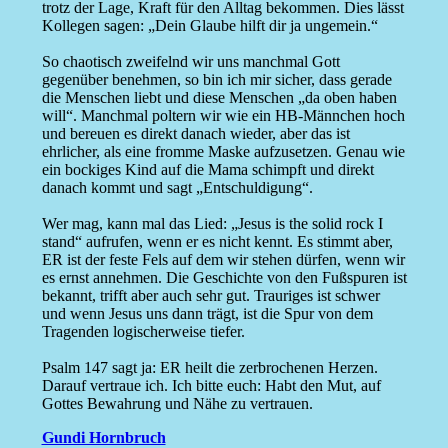
trotz der Lage, Kraft für den Alltag bekommen. Dies lässt
Kollegen sagen: „Dein Glaube hilft dir ja ungemein.“
So chaotisch zweifelnd wir uns manchmal Gott
gegenüber benehmen, so bin ich mir sicher, dass gerade
die Menschen liebt und diese Menschen „da oben haben
will“. Manchmal poltern wir wie ein HB-Männchen hoch
und bereuen es direkt danach wieder, aber das ist
ehrlicher, als eine fromme Maske aufzusetzen. Genau wie
ein bockiges Kind auf die Mama schimpft und direkt
danach kommt und sagt „Entschuldigung“.
Wer mag, kann mal das Lied: „Jesus is the solid rock I
stand“ aufrufen, wenn er es nicht kennt. Es stimmt aber,
ER ist der feste Fels auf dem wir stehen dürfen, wenn wir
es ernst annehmen. Die Geschichte von den Fußspuren ist
bekannt, trifft aber auch sehr gut. Trauriges ist schwer
und wenn Jesus uns dann trägt, ist die Spur von dem
Tragenden logischerweise tiefer.
Psalm 147 sagt ja: ER heilt die zerbrochenen Herzen.
Darauf vertraue ich. Ich bitte euch: Habt den Mut, auf
Gottes Bewahrung und Nähe zu vertrauen.
Gundi Hornbruch