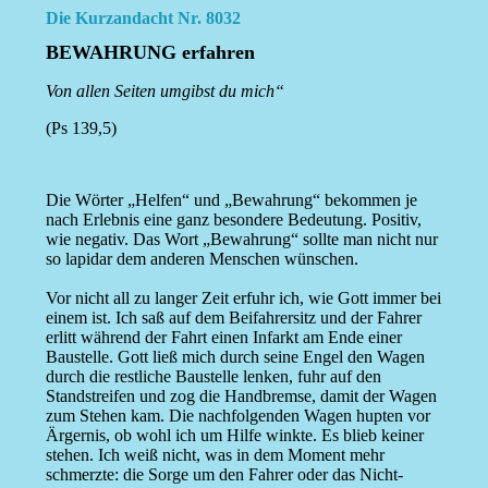
Die Kurzandacht Nr. 8032
BEWAHRUNG erfahren
Von allen Seiten umgibst du mich“
(Ps 139,5)
Die Wörter „Helfen“ und „Bewahrung“ bekommen je
nach Erlebnis eine ganz besondere Bedeutung. Positiv,
wie negativ. Das Wort „Bewahrung“ sollte man nicht nur
so lapidar dem anderen Menschen wünschen.
Vor nicht all zu langer Zeit erfuhr ich, wie Gott immer bei
einem ist. Ich saß auf dem Beifahrersitz und der Fahrer
erlitt während der Fahrt einen Infarkt am Ende einer
Baustelle. Gott ließ mich durch seine Engel den Wagen
durch die restliche Baustelle lenken, fuhr auf den
Standstreifen und zog die Handbremse, damit der Wagen
zum Stehen kam. Die nachfolgenden Wagen hupten vor
Ärgernis, ob wohl ich um Hilfe winkte. Es blieb keiner
stehen. Ich weiß nicht, was in dem Moment mehr
schmerzte: die Sorge um den Fahrer oder das Nicht-