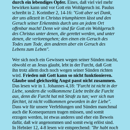
durch ein lebendiges Opfer.
Eines, daß viel viel mehr
bewirken kann und vor Gott ein Wohlgeruch ist. Paulus
schreibt in 2. Korinther 2, 14-16:
''Gott aber sei Dank,
der uns allezeit in Christus triumphieren lässt und den
Geruch seiner Erkenntnis durch uns an jedem Ort
offenbar macht! Denn wir sind für Gott ein Wohlgeruch
des Christus unter denen, die gerettet werden, und unter
denen, die verlorengehen; den einen ein Geruch des
Todes zum Tode, den anderen aber ein Geruch des
Lebens zum Leben''
.
Wer sich noch ein Gewissen wegen seiner Sünden macht,
obwohl er an Jesus glaubt, lebt in der Furcht, daß Gott
ihn trotz allem doch noch wegen seiner Sünden richten
wird.
Frieden mit Gott kann so nicht funktionieren.
Glaube und gleichzeitig Angst passt nicht zusammen.
Das lesen wir in 1. Johannes 4,18:
''Furcht ist nicht in der
Liebe, sondern die vollkommene Liebe treibt die Furcht
aus, denn die Furcht hat mit Strafe zu tun; wer sich nun
fürchtet, ist nicht vollkommen geworden in der Liebe''
.
Dass wir für unsere Verfehlungen und Sünden manchmal
auch die Konsequenzen tragen müssen, und somit
erzogen werden, ist etwas anderes und eher ein Beweis
dafür, daß wir angenommen und somit ewig erlöst sind.
In Hebräer 12, 4-8 lesen wir entsprechend:
''Ihr habt noch