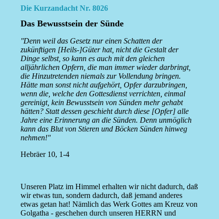
Die Kurzandacht Nr. 8026
Das Bewusstsein der Sünde
''Denn weil das Gesetz nur einen Schatten der
zukünftigen [Heils-]Güter hat, nicht die Gestalt der
Dinge selbst, so kann es auch mit den gleichen
alljährlichen Opfern, die man immer wieder darbringt,
die Hinzutretenden niemals zur Vollendung bringen.
Hätte man sonst nicht aufgehört, Opfer darzubringen,
wenn die, welche den Gottesdienst verrichten, einmal
gereinigt, kein Bewusstsein von Sünden mehr gehabt
hätten? Statt dessen geschieht durch diese [Opfer] alle
Jahre eine Erinnerung an die Sünden. Denn unmöglich
kann das Blut von Stieren und Böcken Sünden hinweg
nehmen!''
Hebräer 10, 1-4
Unseren Platz im Himmel erhalten wir nicht dadurch, daß
wir etwas tun, sondern dadurch, daß jemand anderes
etwas getan hat! Nämlich das Werk Gottes am Kreuz von
Golgatha - geschehen durch unseren HERRN und