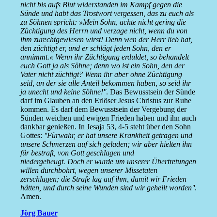
nicht bis aufs Blut widerstanden im Kampf gegen die
Sünde und habt das Trostwort vergessen, das zu euch als
zu Söhnen spricht: »Mein Sohn, achte nicht gering die
Züchtigung des Herrn und verzage nicht, wenn du von
ihm zurechtgewiesen wirst! Denn wen der Herr lieb hat,
den züchtigt er, und er schlägt jeden Sohn, den er
annimmt.« Wenn ihr Züchtigung erduldet, so behandelt
euch Gott ja als Söhne; denn wo ist ein Sohn, den der
Vater nicht züchtigt? Wenn ihr aber ohne Züchtigung
seid, an der sie alle Anteil bekommen haben, so seid ihr
ja unecht und keine Söhne!''
. Das Bewusstsein der Sünde
darf im Glauben an den Erlöser Jesus Christus zur Ruhe
kommen. Es darf dem Bewusstsein der Vergebung der
Sünden weichen und ewigen Frieden haben und ihn auch
dankbar genießen. In Jesaja 53, 4-5 steht über den Sohn
Gottes:
''Fürwahr, er hat unsere Krankheit getragen und
unsere Schmerzen auf sich geladen; wir aber hielten ihn
für bestraft, von Gott geschlagen und
niedergebeugt. Doch er wurde um unserer Übertretungen
willen durchbohrt, wegen unserer Missetaten
zerschlagen; die Strafe lag auf ihm, damit wir Frieden
hätten, und durch seine Wunden sind wir geheilt worden''
.
Amen.
Jörg Bauer