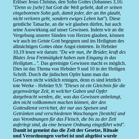
Erlöser Jesus Christus, den Sohn Gottes (Johannes 3,16:
'
'Denn so [sehr] hat Gott die Welt geliebt, daß er seinen
eingeborenen Sohn gab, damit jeder, der an ihn glaubt,
nicht verloren geht, sondern ewiges Leben hat''
). Diese
geistliche Tatsache, an die wir glauben dürfen, hat auch
seine Auswirkung auf unser Gewissen. Indem wir an die
Vergebung unserer Sünden von Herzen glauben, können
wir auch im Geiste Gott begegnen und ins Heiligtum des
allmächtigen Gottes ohne Angst eintreten. In Hebräer
10,19 lesen wir darum:
''Da wir nun, ihr Brüder, kraft des
Blutes Jesu Freimütigkeit haben zum Eingang in das
Heiligtum...''
. Das gereinigte Gewissen macht es möglich.
Dies ist das Thema von Hebräer 9 und 10 in der Heiligen
Schrift. Durch die jüdischen Opfer kann man das
Gewissen nicht wirklich reinigen, denn es sind letztlich
tote Werke - Hebräer 9,9:
''Dieses ist ein Gleichnis für die
gegenwärtige Zeit, in welcher Gaben und Opfer
dargebracht werden, die, was das Gewissen anbelangt,
den nicht vollkommen machen können, der den
Gottesdienst verrichtet, der nur aus Speisen und
Getränken und verschiedenen Waschungen [besteht] und
aus Verordnungen für das Fleisch, die bis zu der Zeit
auferlegt sind, da eine bessere Ordnung eingeführt wird''
.
Damit ist gemeint das die Zeit der Gesetze, Rituale
und Verordnungen vorbei ist und abgelöst wurde