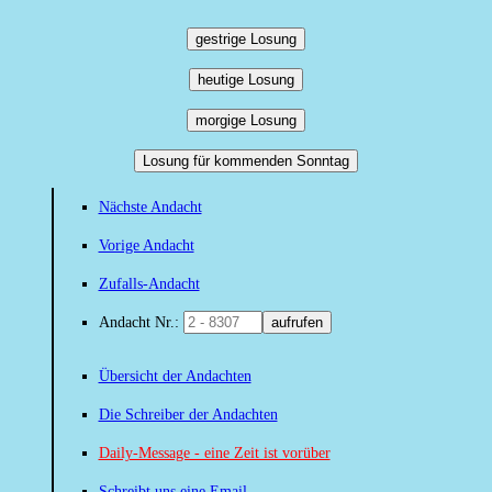
gestrige Losung
heutige Losung
morgige Losung
Losung für kommenden Sonntag
Nächste Andacht
Vorige Andacht
Zufalls-Andacht
Andacht Nr.:
aufrufen
Übersicht der Andachten
Die Schreiber der Andachten
Daily-Message - eine Zeit ist vorüber
Schreibt uns eine Email