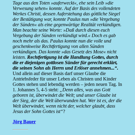
Tage aus den Toten »auferweckt«, ehe sein Leib »die
Verwesung sehen« konnte. Auf der Basis des vollendeten
Werkes Christi, dessen Auferstehung das göttliche Siegel
der Bestätigung war, konnte Paulus nun »die Vergebung
der Sünden« als eine gegenwärtige Realität verkündigen.
Man beachte seine Worte: »Daß durch diesen euch
Vergebung der Sünden verkündigt wird.« Doch es gab
noch mehr als das. Paulus konnte nun die volle und
geschenkweise Rechtfertigung von allen Sünden
verkündigen. Das konnte »das Gesetz des Mose« nicht
leisten.
Rechtfertigung ist die Handlung Gottes, durch
die er diejenigen gottlosen Sünder für gerecht erklärt,
die seinen Sohn als Herrn und Erlöser annehmen...“
.
Und allein auf dieser Basis darf unser Glaube die
Antriebsfeder für unser Leben als Christen und Kinder
Gottes stehen und lebendig werden – jeden neuen Tag. In
1. Johannes 5, 4-5 steht:
„Denn alles, was aus Gott
geboren ist, überwindet die Welt; und unser Glaube ist
der Sieg, der die Welt überwunden hat. Wer ist es, der die
Welt überwindet, wenn nicht der, welcher glaubt, dass
Jesus der Sohn Gottes ist“
?
Jörg Bauer