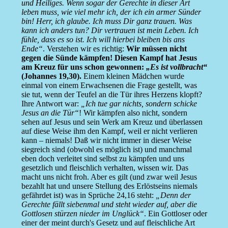
und Heiliges. Wenn sogar der Gerechte in dieser Art
leben muss, wie viel mehr ich, der ich ein armer Sünder
bin! Herr, ich glaube. Ich muss Dir ganz trauen. Was
kann ich anders tun? Dir vertrauen ist mein Leben. Ich
fühle, dass es so ist. Ich will hierbei bleiben bis ans
Ende“
. Verstehen wir es richtig:
Wir müssen nicht
gegen die Sünde kämpfen! Diesen Kampf hat Jesus
am Kreuz für uns schon gewonnen:
„Es ist vollbracht“
(Johannes 19,30).
Einem kleinen Mädchen wurde
einmal von einem Erwachsenen die Frage gestellt, was
sie tut, wenn der Teufel an die Tür ihres Herzens klopft?
Ihre Antwort war:
„Ich tue gar nichts, sondern schicke
Jesus an die Tür“
! Wir kämpfen also nicht, sondern
sehen auf Jesus und sein Werk am Kreuz und überlassen
auf diese Weise ihm den Kampf, weil er nicht verlieren
kann – niemals! Daß wir nicht immer in dieser Weise
siegreich sind (obwohl es möglich ist) und manchmal
eben doch verleitet sind selbst zu kämpfen und uns
gesetzlich und fleischlich verhalten, wissen wir. Das
macht uns nicht froh. Aber es gilt (und zwar weil Jesus
bezahlt hat und unsere Stellung des Erlöstseins niemals
gefährdet ist) was in Sprüche 24,16 steht:
„Denn der
Gerechte fällt siebenmal und steht wieder auf, aber die
Gottlosen stürzen nieder im Unglück“
. Ein Gottloser oder
einer der meint durch's Gesetz und auf fleischliche Art