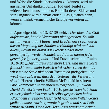
und Weise die Sünde überwinden zu können, wird nie
aus seiner Unfähigkeit Sünde, Tod und Teufel zu
widerstehen herauskommen. Er bleibt deren Sklave und
sein Unglück wird niemals enden. Das gilt auch dann,
wenn er meint, vermeintliche Erfolge vorweisen zu
können.
In Apostelgeschichte 13, 37-39 steht:
„Der aber, den Gott
auferweckte, hat die Verwesung nicht gesehen. So sollt
ihr nun wissen, ihr Männer und Brüder, dass euch durch
diesen Vergebung der Sünden verkündigt wird und von
allem, wovon ihr durch das Gesetz Moses nicht
gerechtfertigt werden konntet, wird durch diesen jeder
gerechtfertigt, der glaubt“
. Und David schreibt in Psalm
16, 9-10:
„Darum freut sich mein Herz, und meine Seele
frohlockt; auch mein Fleisch wird sicher ruhen denn du
wirst meine Seele nicht dem Totenreich preisgeben und
wirst nicht zulassen, dass dein Getreuer die Verwesung
sieht“
. Hierzu schreibt William McDonald in seinem
Bibelkommentar unter anderem folgendes:
„Obwohl
David die Worte von Psalm 16,10 geschrieben hat, kann
er hier jedoch nicht von sich selbst gesprochen haben.
»Nachdem er seinem Geschlecht nach dem Willen Gottes
gedient hatte«, starb er, wurde begraben und sein Leib
wurde zu Staub. Doch der Herr Jesus wurde am dritten