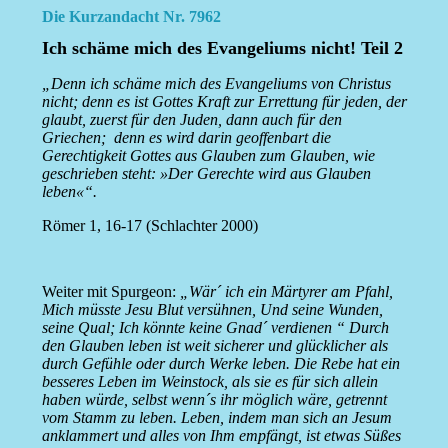
Die Kurzandacht Nr. 7962
Ich schäme mich des Evangeliums nicht! Teil 2
„Denn ich schäme mich des Evangeliums von Christus
nicht; denn es ist Gottes Kraft zur Errettung für jeden, der
glaubt, zuerst für den Juden, dann auch für den
Griechen; denn es wird darin geoffenbart die
Gerechtigkeit Gottes aus Glauben zum Glauben, wie
geschrieben steht: »Der Gerechte wird aus Glauben
leben«“.
Römer 1, 16-17 (Schlachter 2000)
Weiter mit Spurgeon:
„Wär´ ich ein Märtyrer am Pfahl,
Mich müsste Jesu Blut versühnen, Und seine Wunden,
seine Qual; Ich könnte keine Gnad´ verdienen “ Durch
den Glauben leben ist weit sicherer und glücklicher als
durch Gefühle oder durch Werke leben. Die Rebe hat ein
besseres Leben im Weinstock, als sie es für sich allein
haben würde, selbst wenn´s ihr möglich wäre, getrennt
vom Stamm zu leben. Leben, indem man sich an Jesum
anklammert und alles von Ihm empfängt, ist etwas Süßes