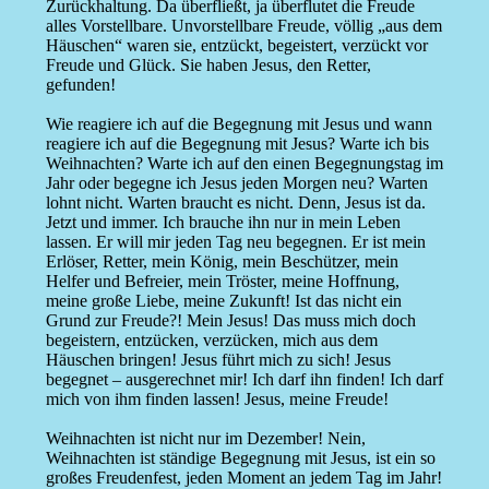
Zurückhaltung. Da überfließt, ja überflutet die Freude
alles Vorstellbare. Unvorstellbare Freude, völlig „aus dem
Häuschen“ waren sie, entzückt, begeistert, verzückt vor
Freude und Glück. Sie haben Jesus, den Retter,
gefunden!
Wie reagiere ich auf die Begegnung mit Jesus und wann
reagiere ich auf die Begegnung mit Jesus? Warte ich bis
Weihnachten? Warte ich auf den einen Begegnungstag im
Jahr oder begegne ich Jesus jeden Morgen neu? Warten
lohnt nicht. Warten braucht es nicht. Denn, Jesus ist da.
Jetzt und immer. Ich brauche ihn nur in mein Leben
lassen. Er will mir jeden Tag neu begegnen. Er ist mein
Erlöser, Retter, mein König, mein Beschützer, mein
Helfer und Befreier, mein Tröster, meine Hoffnung,
meine große Liebe, meine Zukunft! Ist das nicht ein
Grund zur Freude?! Mein Jesus! Das muss mich doch
begeistern, entzücken, verzücken, mich aus dem
Häuschen bringen! Jesus führt mich zu sich! Jesus
begegnet – ausgerechnet mir! Ich darf ihn finden! Ich darf
mich von ihm finden lassen! Jesus, meine Freude!
Weihnachten ist nicht nur im Dezember! Nein,
Weihnachten ist ständige Begegnung mit Jesus, ist ein so
großes Freudenfest, jeden Moment an jedem Tag im Jahr!