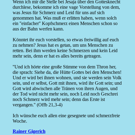
Wenn ich mir die Stelle bei Jesaja über den Gottesknecht
durchlese, bekomme ich eine vage Vorstellung von dem,
was Jesus für Schmerz und Leid für uns auf sich
genommen hat. Was muß er erlitten haben, wenn solch
ein ''einfacher'' Kopfschmerz einen Menschen schon so
aus der Bahn werfen kann.
Könntet ihr euch vorstellen, so etwas freiwillig auf euch
zu nehmen? Jesus hat es getan, um uns Menschen zu
retten. Bei ihm werden keine Schmerzen und kein Leid
mehr sein, denn er hat es alles bereits getragen.
''Und ich hörte eine große Stimme von dem Thron her,
die sprach: Siehe da, die Hütte Gottes bei den Menschen!
Und er wird bei ihnen wohnen, und sie werden sein Volk
sein, und er selbst, Gott mit ihnen, wird ihr Gott sein; und
Gott wird abwischen alle Tränen von ihren Augen, und
der Tod wird nicht mehr sein, noch Leid noch Geschrei
noch Schmerz wird mehr sein; denn das Erste ist
vergangen.'' (Offb 21,3-4)
Ich wünsche euch allen eine gesegnete und schmerzfreie
Woche.
Rainer Gigerich