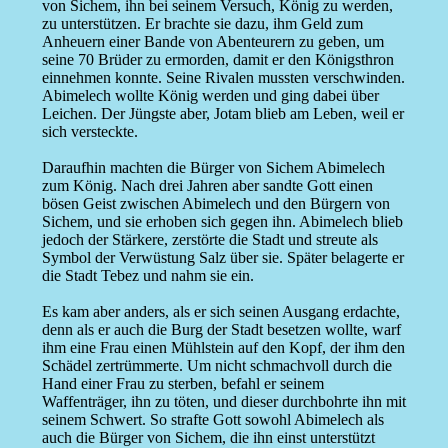
von Sichem, ihn bei seinem Versuch, König zu werden,
zu unterstützen. Er brachte sie dazu, ihm Geld zum
Anheuern einer Bande von Abenteurern zu geben, um
seine 70 Brüder zu ermorden, damit er den Königsthron
einnehmen konnte. Seine Rivalen mussten verschwinden.
Abimelech wollte König werden und ging dabei über
Leichen. Der Jüngste aber, Jotam blieb am Leben, weil er
sich versteckte.
Daraufhin machten die Bürger von Sichem Abimelech
zum König. Nach drei Jahren aber sandte Gott einen
bösen Geist zwischen Abimelech und den Bürgern von
Sichem, und sie erhoben sich gegen ihn. Abimelech blieb
jedoch der Stärkere, zerstörte die Stadt und streute als
Symbol der Verwüstung Salz über sie. Später belagerte er
die Stadt Tebez und nahm sie ein.
Es kam aber anders, als er sich seinen Ausgang erdachte,
denn als er auch die Burg der Stadt besetzen wollte, warf
ihm eine Frau einen Mühlstein auf den Kopf, der ihm den
Schädel zertrümmerte. Um nicht schmachvoll durch die
Hand einer Frau zu sterben, befahl er seinem
Waffenträger, ihn zu töten, und dieser durchbohrte ihn mit
seinem Schwert. So strafte Gott sowohl Abimelech als
auch die Bürger von Sichem, die ihn einst unterstützt