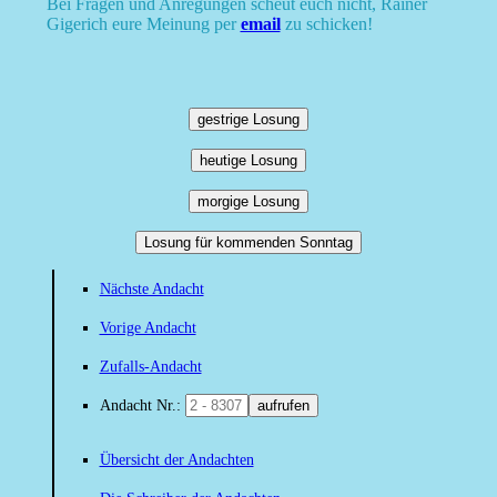
Bei Fragen und Anregungen scheut euch nicht, Rainer
Gigerich eure Meinung per
email
zu schicken!
gestrige Losung
heutige Losung
morgige Losung
Losung für kommenden Sonntag
Nächste Andacht
Vorige Andacht
Zufalls-Andacht
Andacht Nr.:
aufrufen
Übersicht der Andachten