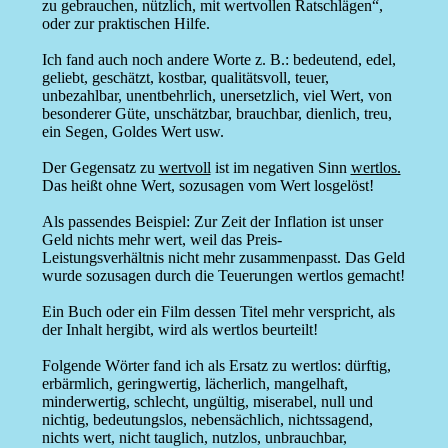
zu gebrauchen, nützlich, mit wertvollen Ratschlägen“,
oder zur praktischen Hilfe.
Ich fand auch noch andere Worte z. B.: bedeutend, edel,
geliebt, geschätzt, kostbar, qualitätsvoll, teuer,
unbezahlbar, unentbehrlich, unersetzlich, viel Wert, von
besonderer Güte, unschätzbar, brauchbar, dienlich, treu,
ein Segen, Goldes Wert usw.
Der Gegensatz zu
wertvoll
ist im negativen Sinn
wertlos.
Das heißt ohne Wert, sozusagen vom Wert losgelöst!
Als passendes Beispiel: Zur Zeit der Inflation ist unser
Geld nichts mehr wert, weil das Preis-
Leistungsverhältnis nicht mehr zusammenpasst. Das Geld
wurde sozusagen durch die Teuerungen wertlos gemacht!
Ein Buch oder ein Film dessen Titel mehr verspricht, als
der Inhalt hergibt, wird als wertlos beurteilt!
Folgende Wörter fand ich als Ersatz zu wertlos: dürftig,
erbärmlich, geringwertig, lächerlich, mangelhaft,
minderwertig, schlecht, ungültig, miserabel, null und
nichtig, bedeutungslos, nebensächlich, nichtssagend,
nichts wert, nicht tauglich, nutzlos, unbrauchbar,