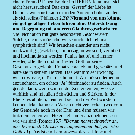
einem Freund? Einen Bruder im HERRN kann man sich
nicht heraussuchen! Das erste
''Gesetz''
der Liebe ist
Demut - wie sonst kann man den Anderen höher achten
als sich selbst (Philipper 2,3)?
Niemand von uns könnte
ein gottgefälliges Leben führen ohne Unterstützung
und Begegnung mit anderen Glaubensgeschwistern.
Vielleicht auch mit ganz besonderen Geschwistern.
Solche, die uns möglicherweise noch nicht einmal
symphatisch sind? Wir brauchen einander um nicht
merkwürdig, gesetzlich, hartherzig, unwissend, verbittert
und hochmütig zu werden. Paulus hat oft und immer
wieder, öffentlich und in Briefen Gott für seine
Geschwister gedankt. Er hat sie geliebt und geschätzt und
hatte sie in seinem Herzen. Das war ihm sehr wichtig
weil er wusste, daß er das braucht. Wir müssen lernen uns
anzunehmen, ein echtes
''Ja''
füreinander zu finden. Auch
gerade dann, wenn wir mit der Zeit erkennen, wie sie
wirklich sind mit allen Schwächen und Stärken. In der
Ehe ist es ähnlich, man lernt sich mit der Zeit wirklich
kennen. Man kann sein Wesen nicht verstecken (weder in
der Gemeinde noch in der Ehe) und dann müssen wir
trotzdem lernen von Herzen einander anzunehmen - so
wie wir sind (Römer 15,7:
''Darum nehmt einander an,
gleichwie auch Christus uns angenommen hat, zur Ehre
Gottes''
!). Das ist ein Lernprozess, das ist Liebe und