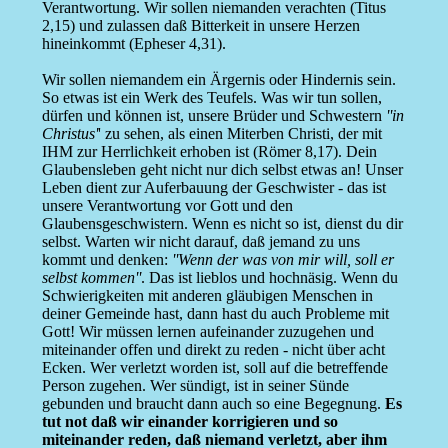
Verantwortung. Wir sollen niemanden verachten (Titus
2,15) und zulassen daß Bitterkeit in unsere Herzen
hineinkommt (Epheser 4,31).
Wir sollen niemandem ein Ärgernis oder Hindernis sein.
So etwas ist ein Werk des Teufels. Was wir tun sollen,
dürfen und können ist, unsere Brüder und Schwestern
''in
Christus'
' zu sehen, als einen Miterben Christi, der mit
IHM zur Herrlichkeit erhoben ist (Römer 8,17). Dein
Glaubensleben geht nicht nur dich selbst etwas an! Unser
Leben dient zur Auferbauung der Geschwister - das ist
unsere Verantwortung vor Gott und den
Glaubensgeschwistern. Wenn es nicht so ist, dienst du dir
selbst. Warten wir nicht darauf, daß jemand zu uns
kommt und denken:
''Wenn der was von mir will, soll er
selbst kommen''
. Das ist lieblos und hochnäsig. Wenn du
Schwierigkeiten mit anderen gläubigen Menschen in
deiner Gemeinde hast, dann hast du auch Probleme mit
Gott! Wir müssen lernen aufeinander zuzugehen und
miteinander offen und direkt zu reden - nicht über acht
Ecken. Wer verletzt worden ist, soll auf die betreffende
Person zugehen. Wer sündigt, ist in seiner Sünde
gebunden und braucht dann auch so eine Begegnung.
Es
tut not daß wir einander korrigieren und so
miteinander reden, daß niemand verletzt, aber ihm