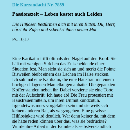
Die Kurzandacht Nr. 7859
Passionszeit – Leben kostet auch Leiden
Die Hilflosen bestürmen dich mit ihren Bitten. Du, Herr,
hörst ihr Rufen und schenkst ihnen neuen Mut
Ps. 10,17
Eine Karikatur trifft oftmals den Nagel auf den Kopf. Sie
hält mit wenigen Strichen das Entscheidende einer
Situation fest. Man sieht sie sich an und merkt die Pointe.
Bisweilen bleibt einem das Lachen im Halse stecken.
Ich sah mal eine Karikatur, die eine Hausfrau mit einem
hochgeschlagenen Mantelkragen anhatte. Die gepackten
Koffer standen neben ihr. Dabei verzierte sie eine Torte
mit der Aufschrift: Ich haue ab! Die Frau protestiert mit
Hausfrauenmitteln, um ihren Unmut kundzutun.
Irgendetwas muss vorgefallen sein und sie weiß sich
keinen anderen Rat, als wegzugehen. Eine gewisse
Hilflosigkeit wird deutlich. War denn keiner da, mit dem
sie hätte reden können über das, was sie bedrückte?
Wurde ihre Arbeit in der Familie als selbstverständlich