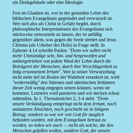
ein Denkgebäude oder eine Ideologie.
Fest im Glauben ist, wer in der gesunden Lehre des
biblischen Evangeliums gegründet und verwurzelt ist.
Wer sich also als Christ in Gefahr begibt, durch
philosophische Interpretationen des Evangeliums sich
stückweise entwurzeln zu lassen, der ist anfällig
gegenüber allem, was gegen die Seele streitet und Jesus
Christus (als Urheber des Heils) in Frage stellt. In
Epheser 4,14 schreibt Paulus:
''Denn wir sollen nicht
mehr Unmündige sein, hin- und hergeworfen und
umhergetrieben von jedem Wind der Lehre durch die
Betrügerei der Menschen, durch ihre Verschlagenheit zu
listig ersonnenem Irrtum'
'. Wer in seiner Verwurzelung
nicht mehr tief im Boden der Wahrheit verankert ist, wird
''wettermäßig''
den Stürmen und stürmischen Irrtümern
dieser Zeit wenig entgegen setzen können, wenn sie
kommen. Letzteres wird passieren und wir stecken schon
mittendrin. In 1. Thessalonicher 2, 3-4 steht:
''Denn
unsere Verkündigung entspringt nicht dem Irrtum, noch
unlauteren Absichten, noch geschieht sie in listigem
Betrug; sondern so wie wir von Gott für tauglich
befunden wurden, mit dem Evangelium betraut zu
werden, so reden wir auch — nicht als solche, die den
Menschen gefallen wollen, sondern Gott, der unsere