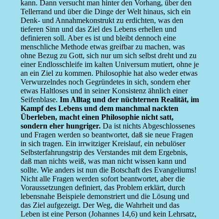
kann. Dann versucht man hinter den Vorhang, über den
Tellerrand und über die Dinge der Welt hinaus, sich ein
Denk- und Annahmekonstrukt zu erdichten, was den
tieferen Sinn und das Ziel des Lebens erhellen und
definieren soll. Aber es ist und bleibt dennoch eine
menschliche Methode etwas greifbar zu machen, was
ohne Bezug zu Gott, sich nur um sich selbst dreht und zu
einer Endlosschleife im kalten Universum mutiert, ohne je
an ein Ziel zu kommen. Philosophie hat also weder etwas
Verwurzelndes noch Gegründetes in sich, sondern eher
etwas Haltloses und in seiner Konsistenz ähnlich einer
Seifenblase.
Im Alltag und der nüchternen Realität, im
Kampf des Lebens und dem manchmal nackten
Überleben, macht einen Philosophie nicht satt,
sondern eher hungriger.
Da ist nichts Abgeschlossenes
und Fragen werden so beantwortet, daß sie neue Fragen
in sich tragen. Ein irrwitziger Kreislauf, ein nebulöser
Selbsterfahrungstrip des Verstandes mit dem Ergebnis,
daß man nichts weiß, was man nicht wissen kann und
sollte. Wie anders ist nun die Botschaft des Evangeliums!
Nicht alle Fragen werden sofort beantwortet, aber die
Voraussetzungen definiert, das Problem erklärt, durch
lebensnahe Beispiele demonstriert und die Lösung und
das Ziel aufgezeigt. Der Weg, die Wahrheit und das
Leben ist eine Person (Johannes 14,6) und kein Lehrsatz,