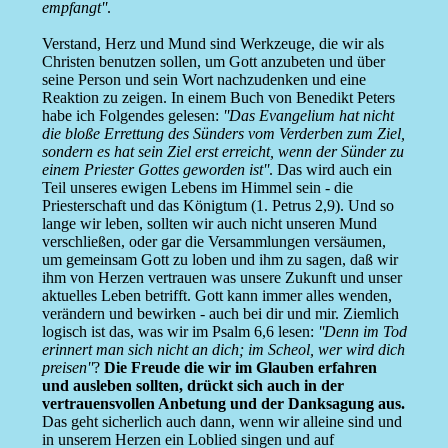
empfangt''
.
Verstand, Herz und Mund sind Werkzeuge, die wir als
Christen benutzen sollen, um Gott anzubeten und über
seine Person und sein Wort nachzudenken und eine
Reaktion zu zeigen. In einem Buch von Benedikt Peters
habe ich Folgendes gelesen:
''Das Evangelium hat nicht
die bloße Errettung des Sünders vom Verderben zum Ziel,
sondern es hat sein Ziel erst erreicht, wenn der Sünder zu
einem Priester Gottes geworden ist''
. Das wird auch ein
Teil unseres ewigen Lebens im Himmel sein - die
Priesterschaft und das Königtum (1. Petrus 2,9). Und so
lange wir leben, sollten wir auch nicht unseren Mund
verschließen, oder gar die Versammlungen versäumen,
um gemeinsam Gott zu loben und ihm zu sagen, daß wir
ihm von Herzen vertrauen was unsere Zukunft und unser
aktuelles Leben betrifft. Gott kann immer alles wenden,
verändern und bewirken - auch bei dir und mir. Ziemlich
logisch ist das, was wir im Psalm 6,6 lesen:
''Denn im Tod
erinnert man sich nicht an dich; im Scheol, wer wird dich
preisen''
?
Die Freude die wir im Glauben erfahren
und ausleben sollten, drückt sich auch in der
vertrauensvollen Anbetung und der Danksagung aus.
Das geht sicherlich auch dann, wenn wir alleine sind und
in unserem Herzen ein Loblied singen und auf