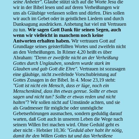
seine Anbeter''
. Glaube stützt sich auf die Worte Jesu die
wir in der Bibel lesen und auf deren Verheißungen wir
uns als Gläubige verlassen sollen und dürfen. Dies sollen
wir auch im Gebet oder in geistlichen Liedern und durch
Danksagung ausdrücken. Anbetung hat viel mit Vertrauen
zu tun.
Wir sagen Gott Dank für seinen Segen, auch
wenn wir vielleicht in manchem noch keine
Antworten erhalten haben.
Wir vertrauen Gott auf
Grundlage seines geisterfüllten Wortes und zweifeln nicht
an den Verheißungen. In Römer 4,20 heißt es über
Abraham:
''Denn er zweifelte nicht an der Verheißung
Gottes durch Unglauben, sondern wurde stark im
Glauben und gab Gott die Ehre''
. Vertrauen ist sozusagen
eine gläubige, nicht zweifelnde Vorschubleistung auf
Gottes Zusagen in der Bibel. In 4. Mose 23,19 steht:
''Gott ist nicht ein Mensch, dass er lüge, noch ein
Menschenkind, dass ihn etwas gereue. Sollte er etwas
sagen und nicht tun? Sollte er etwas reden und nicht
halten''
? Wir sollen nicht auf Umstände achten, und sie
als Gradmesser für mögliche oder unmögliche
Gebetserhörungen ausmachen, sondern geduldig darauf
warten, daß Gott auch in unserem Leben die Wege nach
seinem Willen frei machen wird. Ohne Geduld geht es
aber nicht - Hebräer 10,36:
''Geduld aber habt ihr nötig,
damit ihr den Willen Gottes tut und das Verheißene