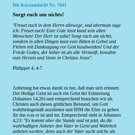
Die Kurzandacht Nr. 7841
Sorgt euch um nichts!
''Freuet euch in dem Herrn allewege, und abermals sage
ich: Freuet euch! Eure Güte lasst kund sein allen
Menschen! Der Herr ist nahe! Sorgt euch um nichts,
sondern in allen Dingen lasst eure Bitten in Gebet und
Flehen mit Danksagung vor Gott kundwerden! Und der
Friede Gottes, der höher ist als alle Vernunft, bewahre
eure Herzen und Sinne in Christus Jesus''.
Philipper 4, 4-7
Anbetung hat etwas damit zu tun, daß man sich erinnert.
Der Heilige Geist ist auch ein Geist der Erinnerung
(Johannes 14,26) und entsprechend brauchen wir als
Christen auch diesen göttlichen Beistand, um Gott
wahrheitsgemäß anzubeten und IHM die Ehre zu geben
für das was er ist und tut. Entsprechend steht in Johannes
4,23:
''Es kommt aber die Stunde und ist jetzt, da die
wahrhaftigen Anbeter den Vater in Geist und Wahrheit
anbeten werden; denn auch der Vater sucht solche als