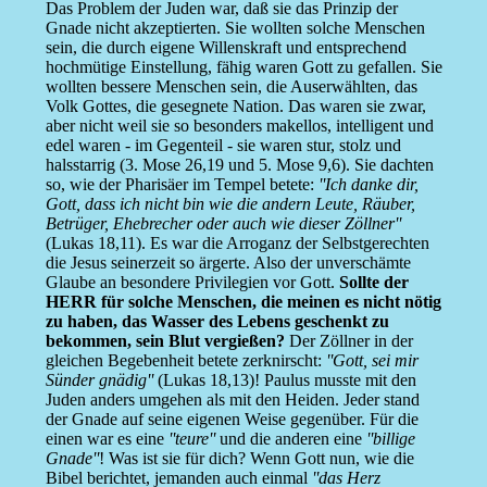
Das Problem der Juden war, daß sie das Prinzip der
Gnade nicht akzeptierten. Sie wollten solche Menschen
sein, die durch eigene Willenskraft und entsprechend
hochmütige Einstellung, fähig waren Gott zu gefallen. Sie
wollten bessere Menschen sein, die Auserwählten, das
Volk Gottes, die gesegnete Nation. Das waren sie zwar,
aber nicht weil sie so besonders makellos, intelligent und
edel waren - im Gegenteil - sie waren stur, stolz und
halsstarrig (3. Mose 26,19 und 5. Mose 9,6). Sie dachten
so, wie der Pharisäer im Tempel betete:
''Ich danke dir,
Gott, dass ich nicht bin wie die andern Leute, Räuber,
Betrüger, Ehebrecher oder auch wie dieser Zöllner''
(Lukas 18,11). Es war die Arroganz der Selbstgerechten
die Jesus seinerzeit so ärgerte. Also der unverschämte
Glaube an besondere Privilegien vor Gott.
Sollte der
HERR für solche Menschen, die meinen es nicht nötig
zu haben, das Wasser des Lebens geschenkt zu
bekommen, sein Blut vergießen?
Der Zöllner in der
gleichen Begebenheit betete zerknirscht:
''Gott, sei mir
Sünder gnädig''
(Lukas 18,13)! Paulus musste mit den
Juden anders umgehen als mit den Heiden. Jeder stand
der Gnade auf seine eigenen Weise gegenüber. Für die
einen war es eine
''teure''
und die anderen eine
''billige
Gnade''
! Was ist sie für dich? Wenn Gott nun, wie die
Bibel berichtet, jemanden auch einmal
''das Herz