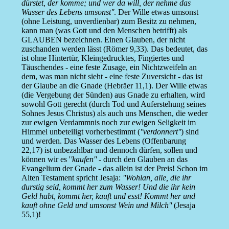
dürstet, der komme; und wer da will, der nehme das
Wasser des Lebens umsonst''
. Der Wille etwas umsonst
(ohne Leistung, unverdienbar) zum Besitz zu nehmen,
kann man (was Gott und den Menschen betrifft) als
GLAUBEN bezeichnen. Einen Glauben, der nicht
zuschanden werden lässt (Römer 9,33). Das bedeutet, das
ist ohne Hintertür, Kleingedrucktes, Fingiertes und
Täuschendes - eine feste Zusage, ein Nichtzweifeln an
dem, was man nicht sieht - eine feste Zuversicht - das ist
der Glaube an die Gnade (Hebräer 11,1). Der Wille etwas
(die Vergebung der Sünden) aus Gnade zu erhalten, wird
sowohl Gott gerecht (durch Tod und Auferstehung seines
Sohnes Jesus Christus) als auch uns Menschen, die weder
zur ewigen Verdammnis noch zur ewigen Seligkeit im
Himmel unbeteiligt vorherbestimmt (
''verdonnert''
) sind
und werden. Das Wasser des Lebens (Offenbarung
22,17) ist unbezahlbar und dennoch dürfen, sollen und
können wir es '
'kaufen''
- durch den Glauben an das
Evangelium der Gnade - das allein ist der Preis! Schon im
Alten Testament spricht Jesaja:
''Wohlan, alle, die ihr
durstig seid, kommt her zum Wasser! Und die ihr kein
Geld habt, kommt her, kauft und esst! Kommt her und
kauft ohne Geld und umsonst Wein und Milch''
(Jesaja
55,1)!