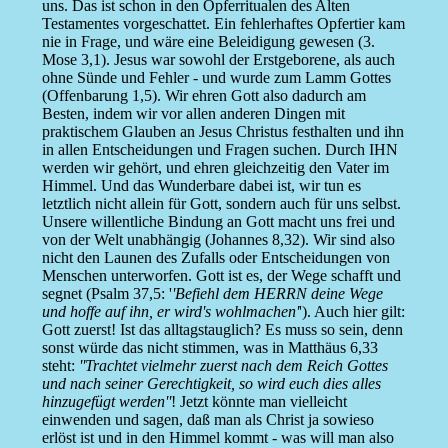
uns. Das ist schon in den Opferritualen des Alten
Testamentes vorgeschattet. Ein fehlerhaftes Opfertier kam
nie in Frage, und wäre eine Beleidigung gewesen (3.
Mose 3,1). Jesus war sowohl der Erstgeborene, als auch
ohne Sünde und Fehler - und wurde zum Lamm Gottes
(Offenbarung 1,5). Wir ehren Gott also dadurch am
Besten, indem wir vor allen anderen Dingen mit
praktischem Glauben an Jesus Christus festhalten und ihn
in allen Entscheidungen und Fragen suchen. Durch IHN
werden wir gehört, und ehren gleichzeitig den Vater im
Himmel. Und das Wunderbare dabei ist, wir tun es
letztlich nicht allein für Gott, sondern auch für uns selbst.
Unsere willentliche Bindung an Gott macht uns frei und
von der Welt unabhängig (Johannes 8,32). Wir sind also
nicht den Launen des Zufalls oder Entscheidungen von
Menschen unterworfen. Gott ist es, der Wege schafft und
segnet (Psalm 37,5: '
'Befiehl dem HERRN deine Wege
und hoffe auf ihn, er wird's wohlmachen'
'). Auch hier gilt:
Gott zuerst! Ist das alltagstauglich? Es muss so sein, denn
sonst würde das nicht stimmen, was in Matthäus 6,33
steht:
''Trachtet vielmehr zuerst nach dem Reich Gottes
und nach seiner Gerechtigkeit, so wird euch dies alles
hinzugefügt werden''
! Jetzt könnte man vielleicht
einwenden und sagen, daß man als Christ ja sowieso
erlöst ist und in den Himmel kommt - was will man also