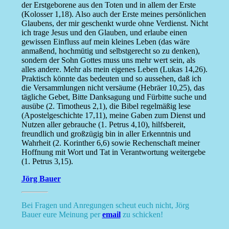
der Erstgeborene aus den Toten und in allem der Erste
(Kolosser 1,18). Also auch der Erste meines persönlichen
Glaubens, der mir geschenkt wurde ohne Verdienst. Nicht
ich trage Jesus und den Glauben, und erlaube einen
gewissen Einfluss auf mein kleines Leben (das wäre
anmaßend, hochmütig und selbstgerecht so zu denken),
sondern der Sohn Gottes muss uns mehr wert sein, als
alles andere. Mehr als mein eigenes Leben (Lukas 14,26).
Praktisch könnte das bedeuten und so aussehen, daß ich
die Versammlungen nicht versäume (Hebräer 10,25), das
tägliche Gebet, Bitte Danksagung und Fürbitte suche und
ausübe (2. Timotheus 2,1), die Bibel regelmäßig lese
(Apostelgeschichte 17,11), meine Gaben zum Dienst und
Nutzen aller gebrauche (1. Petrus 4,10), hilfsbereit,
freundlich und großzügig bin in aller Erkenntnis und
Wahrheit (2. Korinther 6,6) sowie Rechenschaft meiner
Hoffnung mit Wort und Tat in Verantwortung weitergebe
(1. Petrus 3,15).
Jörg Bauer
Bei Fragen und Anregungen scheut euch nicht, Jörg
Bauer eure Meinung per
email
zu schicken!