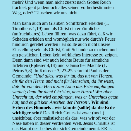
mehr? Und wenn man nicht zuerst nach Gottes Reich
trachtet, geht ja dennoch alles seinen vorherbestimmten
Weg, oder? Täuschen wir uns nicht.
Man kann auch am Glauben Schiffbruch erleiden (1.
Timotheus 1,19) und als Christ ein erbärmliches
(unfruchtbares) Leben führen, was dazu führt, daß wir
Schaden erleiden und womöglich nur wie durch's Feuer
hindurch gerettet werden? Es sollte auch nicht unsere
Einstellung sein als Christ, Gott Schande zu machen und
am geistlichen Leben kein wirkliches Interesse zu zeigen.
Denn dann sind wir auch leichte Beute für sämtliche
Irrlehren (Epheser 4,14) und satanischer Mächte (1.
Petrus 5,8). In Kolosser 3, 23-25 schreibt Paulus der
Gemeinde:
''Und alles, was ihr tut, das tut von Herzen,
als für den Herrn und nicht für Menschen, da ihr wisst,
daß ihr von dem Herrn zum Lohn das Erbe empfangen
werdet; denn ihr dient Christus, dem Herrn! Wer aber
Unrecht tut, der wird empfangen, was er Unrechtes getan
hat; und es gilt kein Ansehen der Person''
.
Wir sind
Erben des Himmels - wie könnte (sollte) da die Erde
wichtiger sein?
Das Reich Gottes ist zwar (noch)
unsichtbar, aber realistischer als das, was wir oft vor der
Nase haben in dieser verdrehten Welt. Jesus Christus ist
das Haupt des Leibes der sich Gemeinde nennt. ER ist