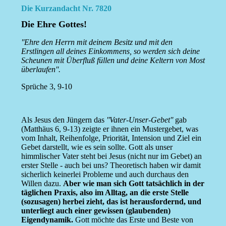
Die Kurzandacht Nr. 7820
Die Ehre Gottes!
''Ehre den Herrn mit deinem Besitz und mit den
Erstlingen all deines Einkommens, so werden sich deine
Scheunen mit Überfluß füllen und deine Keltern von Most
überlaufen''.
Sprüche 3, 9-10
Als Jesus den Jüngern das
''Vater-Unser-Gebet''
gab
(Matthäus 6, 9-13) zeigte er ihnen ein Mustergebet, was
vom Inhalt, Reihenfolge, Priorität, Intension und Ziel ein
Gebet darstellt, wie es sein sollte. Gott als unser
himmlischer Vater steht bei Jesus (nicht nur im Gebet) an
erster Stelle - auch bei uns? Theoretisch haben wir damit
sicherlich keinerlei Probleme und auch durchaus den
Willen dazu.
Aber wie man sich Gott tatsächlich in der
täglichen Praxis, also im Alltag, an die erste Stelle
(sozusagen) herbei zieht, das ist herausfordernd, und
unterliegt auch einer gewissen (glaubenden)
Eigendynamik.
Gott möchte das Erste und Beste von