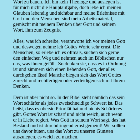
Wort zu bauen. Ich bin kein Theologe und auslegen ist
für mich nicht die Hauptaufgabe, doch lebe ich meinen
Glauben lebendig und sichtbar und meine Erlebnisse mit
Gott und den Menschen sind mein Arbeitsmaterial,
gemischt mit meinem Denken über Gott und seinem
Wort, ihm zum Zeugnis.
Alles, was ich schreibe, verantworte ich vor meinen Gott
und deswegen nehme ich Gottes Worte sehr ernst. Die
Menschen, so erlebe ich es oftmals, suchen sich gerne
den einfachen Weg und nehmen auch im Biblischen nur
das, was ihnen gefällt. So denken sie, dass es in Ordnung
ist und zimmern sich einen liebenden Gott, der alles
durchgehen lässt! Manche biegen sich das Wort Gottes
zurecht und rechtfertigen oder verteidigen sich mit Ihrem
Denken.
Dem ist aber nicht so. In der Bibel steht nämlich das sein
Wort schärfer als jedes zweischneidige Schwert ist. Das
heißt, dass es oberste Priorität hat und nichts Schärferes
gibt. Gottes Wort ist scharf und nicht weich, auch wenn
er in Liebe regiert. Was Gott in seinem Wort sagt, das hat
Bestand und ist durchdringend ernst gemeint! Wir sollten
uns davor hüten, uns das Wort zu unseren Gunsten
auszulegen, es weich zu machen.