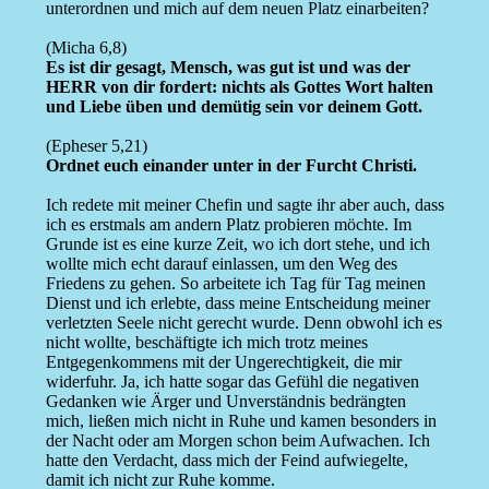
unterordnen und mich auf dem neuen Platz einarbeiten?
(Micha 6,8)
Es ist dir gesagt, Mensch, was gut ist und was der
HERR von dir fordert: nichts als Gottes Wort halten
und Liebe üben und demütig sein vor deinem Gott.
(Epheser 5,21)
Ordnet euch einander unter in der Furcht Christi.
Ich redete mit meiner Chefin und sagte ihr aber auch, dass
ich es erstmals am andern Platz probieren möchte. Im
Grunde ist es eine kurze Zeit, wo ich dort stehe, und ich
wollte mich echt darauf einlassen, um den Weg des
Friedens zu gehen. So arbeitete ich Tag für Tag meinen
Dienst und ich erlebte, dass meine Entscheidung meiner
verletzten Seele nicht gerecht wurde. Denn obwohl ich es
nicht wollte, beschäftigte ich mich trotz meines
Entgegenkommens mit der Ungerechtigkeit, die mir
widerfuhr. Ja, ich hatte sogar das Gefühl die negativen
Gedanken wie Ärger und Unverständnis bedrängten
mich, ließen mich nicht in Ruhe und kamen besonders in
der Nacht oder am Morgen schon beim Aufwachen. Ich
hatte den Verdacht, dass mich der Feind aufwiegelte,
damit ich nicht zur Ruhe komme.