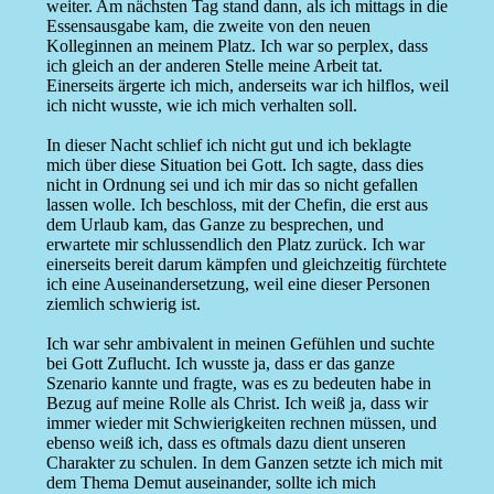
weiter. Am nächsten Tag stand dann, als ich mittags in die
Essensausgabe kam, die zweite von den neuen
Kolleginnen an meinem Platz. Ich war so perplex, dass
ich gleich an der anderen Stelle meine Arbeit tat.
Einerseits ärgerte ich mich, anderseits war ich hilflos, weil
ich nicht wusste, wie ich mich verhalten soll.
In dieser Nacht schlief ich nicht gut und ich beklagte
mich über diese Situation bei Gott. Ich sagte, dass dies
nicht in Ordnung sei und ich mir das so nicht gefallen
lassen wolle. Ich beschloss, mit der Chefin, die erst aus
dem Urlaub kam, das Ganze zu besprechen, und
erwartete mir schlussendlich den Platz zurück. Ich war
einerseits bereit darum kämpfen und gleichzeitig fürchtete
ich eine Auseinandersetzung, weil eine dieser Personen
ziemlich schwierig ist.
Ich war sehr ambivalent in meinen Gefühlen und suchte
bei Gott Zuflucht. Ich wusste ja, dass er das ganze
Szenario kannte und fragte, was es zu bedeuten habe in
Bezug auf meine Rolle als Christ. Ich weiß ja, dass wir
immer wieder mit Schwierigkeiten rechnen müssen, und
ebenso weiß ich, dass es oftmals dazu dient unseren
Charakter zu schulen. In dem Ganzen setzte ich mich mit
dem Thema Demut auseinander, sollte ich mich