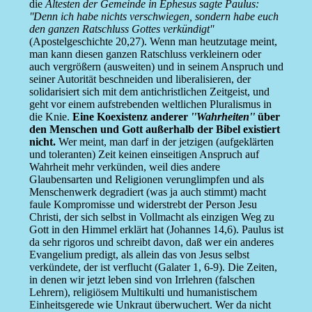
die
Ältesten der Gemeinde in Ephesus sagte Paulus:
''Denn ich habe nichts verschwiegen, sondern habe euch
den ganzen Ratschluss Gottes verkündigt''
(Apostelgeschichte 20,27). Wenn man heutzutage meint,
man kann diesen ganzen Ratschluss verkleinern oder
auch vergrößern (ausweiten) und in seinem Anspruch und
seiner Autorität beschneiden und liberalisieren, der
solidarisiert sich mit dem antichristlichen Zeitgeist, und
geht vor einem aufstrebenden weltlichen Pluralismus in
die Knie.
Eine Koexistenz anderer
''Wahrheiten''
über
den Menschen und Gott außerhalb der Bibel existiert
nicht.
Wer meint, man darf in der jetzigen (aufgeklärten
und toleranten) Zeit keinen einseitigen Anspruch auf
Wahrheit mehr verkünden, weil dies andere
Glaubensarten und Religionen verunglimpfen und als
Menschenwerk degradiert (was ja auch stimmt) macht
faule Kompromisse und widerstrebt der Person Jesu
Christi, der sich selbst in Vollmacht als einzigen Weg zu
Gott in den Himmel erklärt hat (Johannes 14,6). Paulus ist
da sehr rigoros und schreibt davon, daß wer ein anderes
Evangelium predigt, als allein das von Jesus selbst
verkündete, der ist verflucht (Galater 1, 6-9). Die Zeiten,
in denen wir jetzt leben sind von Irrlehren (falschen
Lehrern), religiösem Multikulti und humanistischem
Einheitsgerede wie Unkraut überwuchert. Wer da nicht