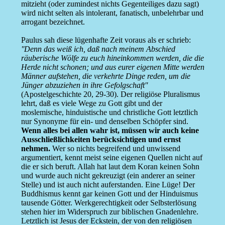
mitzieht (oder zumindest nichts Gegenteiliges dazu sagt)
wird nicht selten als intolerant, fanatisch, unbelehrbar und
arrogant bezeichnet.
Paulus sah diese lügenhafte Zeit voraus als er schrieb:
''Denn das weiß ich, daß nach meinem Abschied
räuberische Wölfe zu euch hineinkommen werden, die die
Herde nicht schonen; und aus eurer eigenen Mitte werden
Männer aufstehen, die verkehrte Dinge reden, um die
Jünger abzuziehen in ihre Gefolgschaft''
(Apostelgeschichte 20, 29-30). Der religiöse Pluralismus
lehrt, daß es viele Wege zu Gott gibt und der
moslemische, hinduistische und christliche Gott letztlich
nur Synonyme für ein- und denselben Schöpfer sind.
Wenn alles bei allen wahr ist, müssen wir auch keine
Ausschließlichkeiten berücksichtigen und ernst
nehmen.
Wer so nichts begreifend und unwissend
argumentiert, kennt meist seine eigenen Quellen nicht auf
die er sich beruft. Allah hat laut dem Koran keinen Sohn
und wurde auch nicht gekreuzigt (ein anderer an seiner
Stelle) und ist auch nicht auferstanden. Eine Lüge! Der
Buddhismus kennt gar keinen Gott und der Hinduismus
tausende Götter. Werkgerechtigkeit oder Selbsterlösung
stehen hier im Widerspruch zur biblischen Gnadenlehre.
Letztlich ist Jesus der Eckstein, der von den religiösen