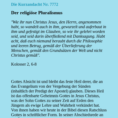
Die Kurzandacht Nr. 7772
Der religiöse Pluralismus
''Wie ihr nun Christus Jesus, den Herrn, angenommen
habt, so wandelt auch in ihm, gewurzelt und auferbaut in
ihm und gefestigt im Glauben, so wie ihr gelehrt worden
seid, und seid darin überfließend mit Danksagung. Habt
acht, daß euch niemand beraubt durch die Philosophie
und leeren Betrug, gemäß der Überlieferung der
Menschen, gemäß den Grundsätzen der Welt und nicht
Christus gemäß''.
Kolosser 2, 6-8
Gottes Absicht ist und bleibt das feste Heil derer, die an
das Evangelium von der Vergebung der Sünden
(inhaltlich der Predigt der Apostel) glauben. Dieses Heil
ist das offenbarte Geheimnis Gottes in Jesus Christus,
was der Sohn Gottes zu seiner Zeit auf Erden den
Jüngern als ewige Lehre und Wahrheit verkündet hat.
Von ihnen haben wir heute in der Bibel diesen Ratschluss
Gottes in schriftlicher Form. In seiner Abschiedsrede an