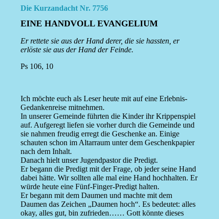
Die Kurzandacht Nr. 7756
EINE HANDVOLL EVANGELIUM
Er rettete sie aus der Hand derer, die sie hassten, er
erlöste sie aus der Hand der Feinde.
Ps 106, 10
Ich möchte euch als Leser heute mit auf eine Erlebnis-
Gedankenreise mitnehmen.
In unserer Gemeinde führten die Kinder ihr Krippenspiel
auf. Aufgeregt liefen sie vorher durch die Gemeinde und
sie nahmen freudig erregt die Geschenke an. Einige
schauten schon im Altarraum unter dem Geschenkpapier
nach dem Inhalt.
Danach hielt unser Jugendpastor die Predigt.
Er begann die Predigt mit der Frage, ob jeder seine Hand
dabei hätte. Wir sollten alle mal eine Hand hochhalten. Er
würde heute eine Fünf-Finger-Predigt halten.
Er begann mit dem Daumen und machte mit dem
Daumen das Zeichen „Daumen hoch“. Es bedeutet: alles
okay, alles gut, bin zufrieden…… Gott könnte dieses