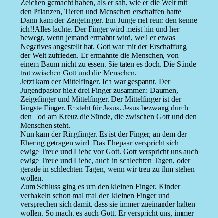
Zeichen gemacht haben, als er sah, wie er die Welt mit
den Pflanzen, Tieren und Menschen erschaffen hatte.
Dann kam der Zeigefinger. Ein Junge rief rein: den kenne
ich!!Alles lachte. Der Finger wird meist hin und her
bewegt, wenn jemand ermahnt wird, weil er etwas
Negatives angestellt hat. Gott war mit der Erschaffung
der Welt zufrieden. Er ermahnte die Menschen, von
einem Baum nicht zu essen. Sie taten es doch. Die Sünde
trat zwischen Gott und die Menschen.
Jetzt kam der Mittelfinger. Ich war gespannt. Der
Jugendpastor hielt drei Finger zusammen: Daumen,
Zeigefinger und Mittelfinger. Der Mittelfinger ist der
längste Finger. Er steht für Jesus. Jesus bezwang durch
den Tod am Kreuz die Sünde, die zwischen Gott und den
Menschen steht.
Nun kam der Ringfinger. Es ist der Finger, an dem der
Ehering getragen wird. Das Ehepaar verspricht sich
ewige Treue und Liebe vor Gott. Gott verspricht uns auch
ewige Treue und Liebe, auch in schlechten Tagen, oder
gerade in schlechten Tagen, wenn wir treu zu ihm stehen
wollen.
Zum Schluss ging es um den kleinen Finger. Kinder
verhakeln schon mal mal den kleinen Finger und
versprechen sich damit, dass sie immer zueinander halten
wollen. So macht es auch Gott. Er verspricht uns, immer