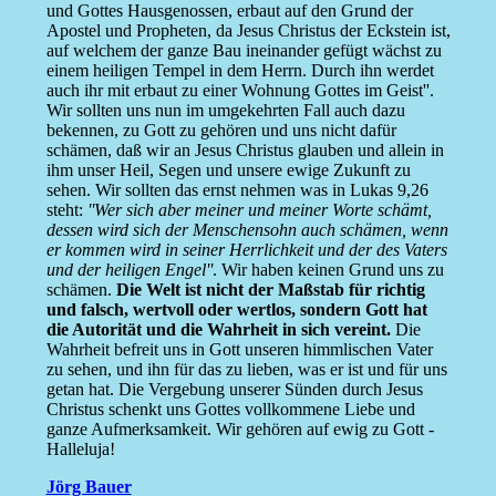
und Gottes Hausgenossen, erbaut auf den Grund der
Apostel und Propheten, da Jesus Christus der Eckstein ist,
auf welchem der ganze Bau ineinander gefügt wächst zu
einem heiligen Tempel in dem Herrn. Durch ihn werdet
auch ihr mit erbaut zu einer Wohnung Gottes im Geist''.
Wir sollten uns nun im umgekehrten Fall auch dazu
bekennen, zu Gott zu gehören und uns nicht dafür
schämen, daß wir an Jesus Christus glauben und allein in
ihm unser Heil, Segen und unsere ewige Zukunft zu
sehen. Wir sollten das ernst nehmen was in Lukas 9,26
steht:
''Wer sich aber meiner und meiner Worte schämt,
dessen wird sich der Menschensohn auch schämen, wenn
er kommen wird in seiner Herrlichkeit und der des Vaters
und der heiligen Engel''
. Wir haben keinen Grund uns zu
schämen.
Die Welt ist nicht der Maßstab für richtig
und falsch, wertvoll oder wertlos, sondern Gott hat
die Autorität und die Wahrheit in sich vereint.
Die
Wahrheit befreit uns in Gott unseren himmlischen Vater
zu sehen, und ihn für das zu lieben, was er ist und für uns
getan hat. Die Vergebung unserer Sünden durch Jesus
Christus schenkt uns Gottes vollkommene Liebe und
ganze Aufmerksamkeit. Wir gehören auf ewig zu Gott -
Halleluja!
Jörg Bauer