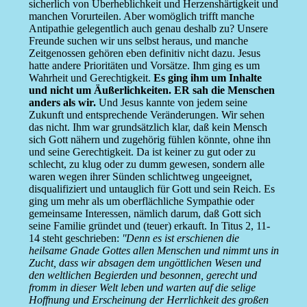
sicherlich von Überheblichkeit und Herzenshärtigkeit und
manchen Vorurteilen. Aber womöglich trifft manche
Antipathie gelegentlich auch genau deshalb zu? Unsere
Freunde suchen wir uns selbst heraus, und manche
Zeitgenossen gehören eben definitiv nicht dazu. Jesus
hatte andere Prioritäten und Vorsätze. Ihm ging es um
Wahrheit und Gerechtigkeit.
Es ging ihm um Inhalte
und nicht um Äußerlichkeiten. ER sah die Menschen
anders als wir.
Und Jesus kannte von jedem seine
Zukunft und entsprechende Veränderungen. Wir sehen
das nicht. Ihm war grundsätzlich klar, daß kein Mensch
sich Gott nähern und zugehörig fühlen könnte, ohne ihn
und seine Gerechtigkeit. Da ist keiner zu gut oder zu
schlecht, zu klug oder zu dumm gewesen, sondern alle
waren wegen ihrer Sünden schlichtweg ungeeignet,
disqualifiziert und untauglich für Gott und sein Reich. Es
ging um mehr als um oberflächliche Sympathie oder
gemeinsame Interessen, nämlich darum, daß Gott sich
seine Familie gründet und (teuer) erkauft. In Titus 2, 11-
14 steht geschrieben:
''Denn es ist erschienen die
heilsame Gnade Gottes allen Menschen und nimmt uns in
Zucht, dass wir absagen dem ungöttlichen Wesen und
den weltlichen Begierden und besonnen, gerecht und
fromm in dieser Welt leben und warten auf die selige
Hoffnung und Erscheinung der Herrlichkeit des großen