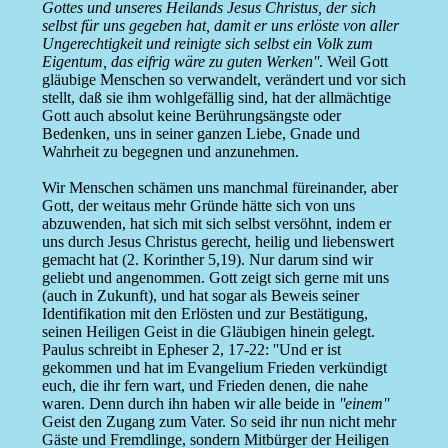
Gottes und unseres Heilands Jesus Christus, der sich
selbst für uns gegeben hat, damit er uns erlöste von aller
Ungerechtigkeit und reinigte sich selbst ein Volk zum
Eigentum, das eifrig wäre zu guten Werken''
. Weil Gott
gläubige Menschen so verwandelt, verändert und vor sich
stellt, daß sie ihm wohlgefällig sind, hat der allmächtige
Gott auch absolut keine Berührungsängste oder
Bedenken, uns in seiner ganzen Liebe, Gnade und
Wahrheit zu begegnen und anzunehmen.
Wir Menschen schämen uns manchmal füreinander, aber
Gott, der weitaus mehr Gründe hätte sich von uns
abzuwenden, hat sich mit sich selbst versöhnt, indem er
uns durch Jesus Christus gerecht, heilig und liebenswert
gemacht hat (2. Korinther 5,19). Nur darum sind wir
geliebt und angenommen. Gott zeigt sich gerne mit uns
(auch in Zukunft), und hat sogar als Beweis seiner
Identifikation mit den Erlösten und zur Bestätigung,
seinen Heiligen Geist in die Gläubigen hinein gelegt.
Paulus schreibt in Epheser 2, 17-22: ''Und er ist
gekommen und hat im Evangelium Frieden verkündigt
euch, die ihr fern wart, und Frieden denen, die nahe
waren. Denn durch ihn haben wir alle beide in
''einem''
Geist den Zugang zum Vater. So seid ihr nun nicht mehr
Gäste und Fremdlinge, sondern Mitbürger der Heiligen