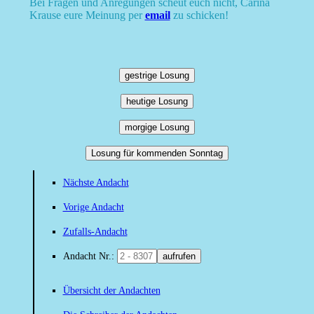
Bei Fragen und Anregungen scheut euch nicht, Carina
Krause eure Meinung per
email
zu schicken!
gestrige Losung
heutige Losung
morgige Losung
Losung für kommenden Sonntag
Nächste Andacht
Vorige Andacht
Zufalls-Andacht
Andacht Nr.:
aufrufen
Übersicht der Andachten