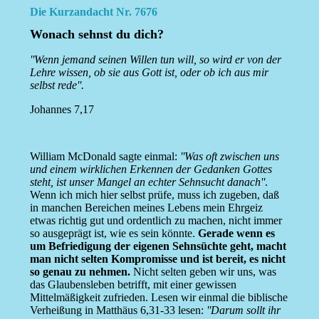
Die Kurzandacht Nr. 7676
Wonach sehnst du dich?
''Wenn jemand seinen Willen tun will, so wird er von der
Lehre wissen, ob sie aus Gott ist, oder ob ich aus mir
selbst rede''.
Johannes 7,17
William McDonald sagte einmal:
''Was oft zwischen uns
und einem wirklichen Erkennen der Gedanken Gottes
steht, ist unser Mangel an echter Sehnsucht danach''
.
Wenn ich mich hier selbst prüfe, muss ich zugeben, daß
in manchen Bereichen meines Lebens mein Ehrgeiz
etwas richtig gut und ordentlich zu machen, nicht immer
so ausgeprägt ist, wie es sein könnte.
Gerade wenn es
um Befriedigung der eigenen Sehnsüchte geht, macht
man nicht selten Kompromisse und ist bereit, es nicht
so genau zu nehmen.
Nicht selten geben wir uns, was
das Glaubensleben betrifft, mit einer gewissen
Mittelmäßigkeit zufrieden. Lesen wir einmal die biblische
Verheißung in Matthäus 6,31-33 lesen:
''Darum sollt ihr