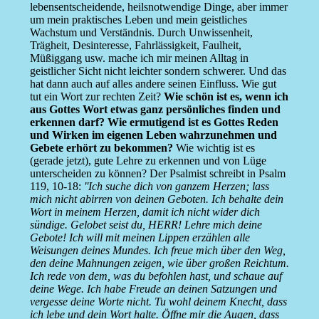
lebensentscheidende, heilsnotwendige Dinge, aber immer
um mein praktisches Leben und mein geistliches
Wachstum und Verständnis. Durch Unwissenheit,
Trägheit, Desinteresse, Fahrlässigkeit, Faulheit,
Müßiggang usw. mache ich mir meinen Alltag in
geistlicher Sicht nicht leichter sondern schwerer. Und das
hat dann auch auf alles andere seinen Einfluss. Wie gut
tut ein Wort zur rechten Zeit?
Wie schön ist es, wenn ich
aus Gottes Wort etwas ganz persönliches finden und
erkennen darf? Wie ermutigend ist es Gottes Reden
und Wirken im eigenen Leben wahrzunehmen und
Gebete erhört zu bekommen?
Wie wichtig ist es
(gerade jetzt), gute Lehre zu erkennen und von Lüge
unterscheiden zu können? Der Psalmist schreibt in Psalm
119, 10-18:
''Ich suche dich von ganzem Herzen; lass
mich nicht abirren von deinen Geboten. Ich behalte dein
Wort in meinem Herzen, damit ich nicht wider dich
sündige. Gelobet seist du, HERR! Lehre mich deine
Gebote! Ich will mit meinen Lippen erzählen alle
Weisungen deines Mundes. Ich freue mich über den Weg,
den deine Mahnungen zeigen, wie über großen Reichtum.
Ich rede von dem, was du befohlen hast, und schaue auf
deine Wege. Ich habe Freude an deinen Satzungen und
vergesse deine Worte nicht. Tu wohl deinem Knecht, dass
ich lebe und dein Wort halte. Öffne mir die Augen, dass