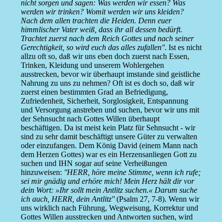
nicht sorgen und sagen: Was werden wir essen? Was
werden wir trinken? Womit werden wir uns kleiden?
Nach dem allen trachten die Heiden. Denn euer
himmlischer Vater weiß, dass ihr all dessen bedürft.
Trachtet zuerst nach dem Reich Gottes und nach seiner
Gerechtigkeit, so wird euch das alles zufallen''
. Ist es nicht
allzu oft so, daß wir uns eben doch zuerst nach Essen,
Trinken, Kleidung und unserem Wohlergehen
ausstrecken, bevor wir überhaupt imstande sind geistliche
Nahrung zu uns zu nehmen? Oft ist es doch so, daß wir
zuerst einen bestimmten Grad an Befriedigung,
Zufriedenheit, Sicherheit, Sorglosigkeit, Entspannung
und Versorgung anstreben und suchen, bevor wir uns mit
der Sehnsucht nach Gottes Willen überhaupt
beschäftigen. Da ist meist kein Platz für Sehnsucht - wir
sind zu sehr damit beschäftigt unsere Güter zu verwalten
oder einzufangen. Dem König David (einem Mann nach
dem Herzen Gottes) war es ein Herzensanliegen Gott zu
suchen und IHN sogar auf seine Verheißungen
hinzuweisen:
''HERR, höre meine Stimme, wenn ich rufe;
sei mir gnädig und erhöre mich! Mein Herz hält dir vor
dein Wort: »Ihr sollt mein Antlitz suchen.« Darum suche
ich auch, HERR, dein Antlitz''
(Psalm 27, 7-8). Wenn wir
uns wirklich nach Führung, Wegweisung, Korrektur und
Gottes Willen ausstrecken und Antworten suchen, wird