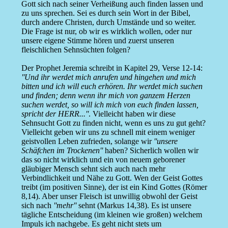
Gott sich nach seiner Verheißung auch finden lassen und
zu uns sprechen. Sei es durch sein Wort in der Bibel,
durch andere Christen, durch Umstände und so weiter.
Die Frage ist nur, ob wir es wirklich wollen, oder nur
unsere eigene Stimme hören und zuerst unseren
fleischlichen Sehnsüchten folgen?
Der Prophet Jeremia schreibt in Kapitel 29, Verse 12-14:
''Und ihr werdet mich anrufen und hingehen und mich
bitten und ich will euch erhören. Ihr werdet mich suchen
und finden; denn wenn ihr mich von ganzem Herzen
suchen werdet, so will ich mich von euch finden lassen,
spricht der HERR...''
. Vielleicht haben wir diese
Sehnsucht Gott zu finden nicht, wenn es uns zu gut geht?
Vielleicht geben wir uns zu schnell mit einem weniger
geistvollen Leben zufrieden, solange wir
''unsere
Schäfchen im Trockenen''
haben? Sicherlich wollen wir
das so nicht wirklich und ein von neuem geborener
gläubiger Mensch sehnt sich auch nach mehr
Verbindlichkeit und Nähe zu Gott. Wen der Geist Gottes
treibt (im positiven Sinne), der ist ein Kind Gottes (Römer
8,14). Aber unser Fleisch ist unwillig obwohl der Geist
sich nach
''mehr''
sehnt (Markus 14,38). Es ist unsere
tägliche Entscheidung (im kleinen wie großen) welchem
Impuls ich nachgebe. Es geht nicht stets um