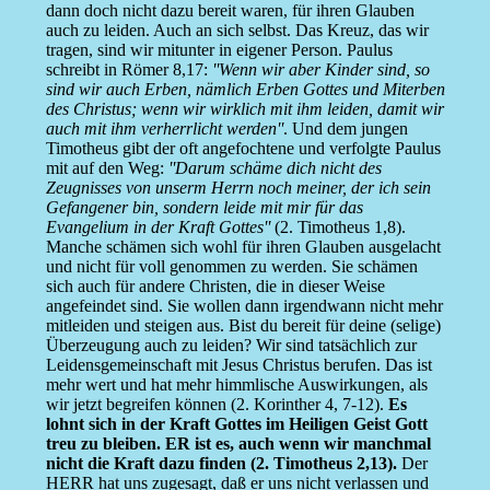
dann doch nicht dazu bereit waren, für ihren Glauben
auch zu leiden. Auch an sich selbst. Das Kreuz, das wir
tragen, sind wir mitunter in eigener Person. Paulus
schreibt in Römer 8,17:
''Wenn wir aber Kinder sind, so
sind wir auch Erben, nämlich Erben Gottes und Miterben
des Christus; wenn wir wirklich mit ihm leiden, damit wir
auch mit ihm verherrlicht werden''
. Und dem jungen
Timotheus gibt der oft angefochtene und verfolgte Paulus
mit auf den Weg:
''Darum schäme dich nicht des
Zeugnisses von unserm Herrn noch meiner, der ich sein
Gefangener bin, sondern leide mit mir für das
Evangelium in der Kraft Gottes''
(2. Timotheus 1,8).
Manche schämen sich wohl für ihren Glauben ausgelacht
und nicht für voll genommen zu werden. Sie schämen
sich auch für andere Christen, die in dieser Weise
angefeindet sind. Sie wollen dann irgendwann nicht mehr
mitleiden und steigen aus. Bist du bereit für deine (selige)
Überzeugung auch zu leiden? Wir sind tatsächlich zur
Leidensgemeinschaft mit Jesus Christus berufen. Das ist
mehr wert und hat mehr himmlische Auswirkungen, als
wir jetzt begreifen können (2. Korinther 4, 7-12).
Es
lohnt sich in der Kraft Gottes im Heiligen Geist Gott
treu zu bleiben. ER ist es, auch wenn wir manchmal
nicht die Kraft dazu finden (2. Timotheus 2,13).
Der
HERR hat uns zugesagt, daß er uns nicht verlassen und