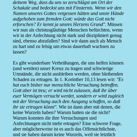
deinem Weg, dass du uns so zerschlägst am Ort der
Schakale und bedeckst uns mit Finsternis. Wenn wir den
Namen unseres Gottes vergessen hätten und unsre Hände
aufgehoben zum fremden Gott: würde das Gott nicht
erforschen? Er kennt ja unsres Herzens Grund''
. Müssen
wir nun als christusgläubige Menschen befürchten, wenn
wir in der Anfechtung nicht stark und diszipliniert genug
sind, ebenso abzufallen? Sind wir dann auch als Mensch
zu hart und zu felsig um etwas dauerhaft wachsen zu
lassen?
Es gibt wunderbare Verheißungen, die uns helfen können
(und werden) unser Kreuz zu tragen und schwierige
Umstände, die nicht ausbleiben werden, ohne bleibenden
Schaden zu ertragen. In 1. Korinther 10,13 lesen wir:
''Es
hat euch bisher nur menschliche Versuchung betroffen.
Gott aber ist treu; er wird nicht zulassen, daß ihr über
euer Vermögen versucht werdet, sondern er wird zugleich
mit der Versuchung auch den Ausgang schaffen, so daß
ihr sie ertragen könnt''
. Wie ist dann aber mit denen, die
keine Wurzeln haben? Warum hatten sie die nicht?
Warum konnten die ihre Versuchungen und
Anfechtungen nicht mehr ertragen? Eine schwere Frage,
aber möglicherweise ist es auch das Offensichtlichste,
und sie haben darum keine Wurzeln, weil sie letztlich