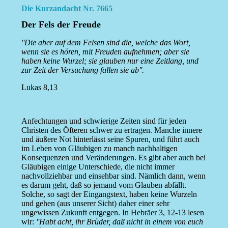
Die Kurzandacht Nr. 7665
Der Fels der Freude
''Die aber auf dem Felsen sind die, welche das Wort,
wenn sie es hören, mit Freuden aufnehmen; aber sie
haben keine Wurzel; sie glauben nur eine Zeitlang, und
zur Zeit der Versuchung fallen sie ab''.
Lukas 8,13
Anfechtungen und schwierige Zeiten sind für jeden
Christen des Öfteren schwer zu ertragen. Manche innere
und äußere Not hinterlässt seine Spuren, und führt auch
im Leben von Gläubigen zu manch nachhaltigen
Konsequenzen und Veränderungen. Es gibt aber auch bei
Gläubigen einige Unterschiede, die nicht immer
nachvollziehbar und einsehbar sind. Nämlich dann, wenn
es darum geht, daß so jemand vom Glauben abfällt.
Solche, so sagt der Eingangstext, haben keine Wurzeln
und gehen (aus unserer Sicht) daher einer sehr
ungewissen Zukunft entgegen. In Hebräer 3, 12-13 lesen
wir:
''Habt acht, ihr Brüder, daß nicht in einem von euch