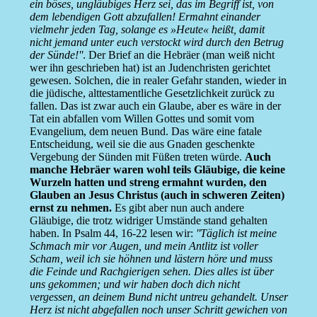
ein böses, ungläubiges Herz sei, das im Begriff ist, von
dem lebendigen Gott abzufallen! Ermahnt einander
vielmehr jeden Tag, solange es »Heute« heißt, damit
nicht jemand unter euch verstockt wird durch den Betrug
der Sünde!''
. Der Brief an die Hebräer (man weiß nicht
wer ihn geschrieben hat) ist an Judenchristen gerichtet
gewesen. Solchen, die in realer Gefahr standen, wieder in
die jüdische, alttestamentliche Gesetzlichkeit zurück zu
fallen. Das ist zwar auch ein Glaube, aber es wäre in der
Tat ein abfallen vom Willen Gottes und somit vom
Evangelium, dem neuen Bund. Das wäre eine fatale
Entscheidung, weil sie die aus Gnaden geschenkte
Vergebung der Sünden mit Füßen treten würde.
Auch
manche Hebräer waren wohl teils Gläubige, die keine
Wurzeln hatten und streng ermahnt wurden, den
Glauben an Jesus Christus (auch in schweren Zeiten)
ernst zu nehmen.
Es gibt aber nun auch andere
Gläubige, die trotz widriger Umstände stand gehalten
haben. In Psalm 44, 16-22 lesen wir:
''Täglich ist meine
Schmach mir vor Augen, und mein Antlitz ist voller
Scham, weil ich sie höhnen und lästern höre und muss
die Feinde und Rachgierigen sehen. Dies alles ist über
uns gekommen; und wir haben doch dich nicht
vergessen, an deinem Bund nicht untreu gehandelt. Unser
Herz ist nicht abgefallen noch unser Schritt gewichen von