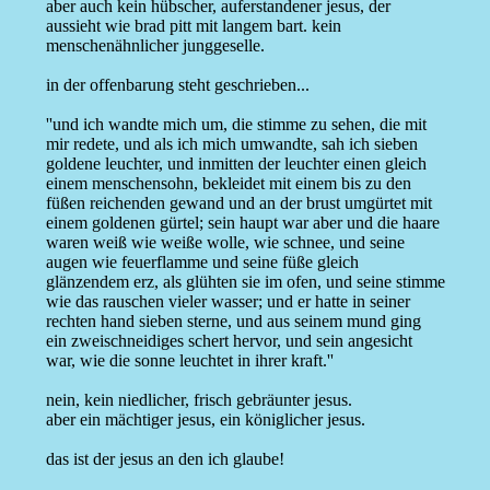
aber auch kein hübscher, auferstandener jesus, der
aussieht wie brad pitt mit langem bart. kein
menschenähnlicher junggeselle.
in der offenbarung steht geschrieben...
''und ich wandte mich um, die stimme zu sehen, die mit
mir redete, und als ich mich umwandte, sah ich
sieben
goldene leuchter
, und inmitten der leuchter einen gleich
einem menschensohn,
bekleidet mit einem bis zu den
füßen reichenden gewand
und an der brust
umgürtet mit
einem goldenen gürtel
;
sein haupt war aber und die haare
waren weiß
wie weiße wolle, wie schnee, und
seine
augen wie feuerflamme
und seine
füße gleich
glänzendem erz
, als glühten sie im ofen, und seine
stimme
wie das rauschen vieler wasser
; und er hatte in seiner
rechten
hand sieben sterne
, und aus seinem
mund ging
ein zweischneidiges schert
hervor, und sein angesicht
war,
wie die sonne
leuchtet in ihrer kraft.''
nein, kein niedlicher, frisch gebräunter jesus.
aber ein mächtiger jesus, ein königlicher jesus.
das ist der jesus an den ich glaube!