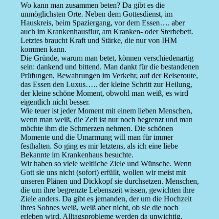
Wo kann man zusammen beten? Da gibt es die
unmöglichsten Orte. Neben dem Gottesdienst, im
Hauskreis, beim Spaziergang, vor dem Essen…. aber
auch im Krankenhausflur, am Kranken- oder Sterbebett.
Letztes braucht Kraft und Stärke, die nur von IHM
kommen kann.
Die Gründe, warum man betet, können verschiedenartig
sein: dankend und bittend. Man dankt für die bestandenen
Prüfungen, Bewahrungen im Verkehr, auf der Reiseroute,
das Essen den Luxus….. der kleine Schritt zur Heilung,
der kleine schöne Moment, obwohl man weiß, es wird
eigentlich nicht besser.
Wie teuer ist jeder Moment mit einem lieben Menschen,
wenn man weiß, die Zeit ist nur noch begrenzt und man
möchte ihm die Schmerzen nehmen. Die schönen
Momente und die Umarmung will man für immer
festhalten. So ging es mir letztens, als ich eine liebe
Bekannte im Krankenhaus besuchte.
Wir haben so viele weltliche Ziele und Wünsche. Wenn
Gott sie uns nicht (sofort) erfüllt, wollen wir meist mit
unseren Plänen und Dickkopf sie durchsetzen. Menschen,
die um ihre begrenzte Lebenszeit wissen, gewichten ihre
Ziele anders. Da gibt es jemanden, der um die Hochzeit
ihres Sohnes weiß, weiß aber nicht, ob sie die noch
erleben wird. Alltagsprobleme werden da unwichtig.