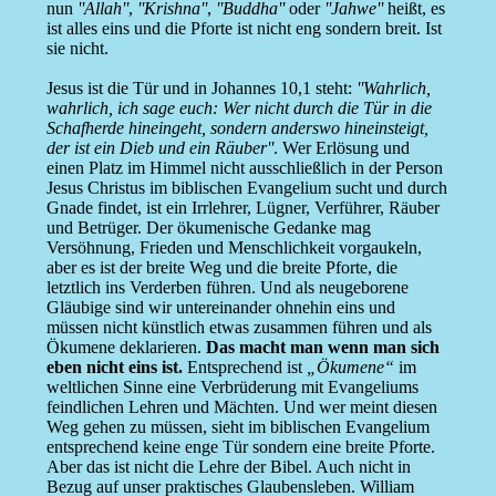
nun
''Allah''
,
''Krishna''
,
''Buddha''
oder
''Jahwe''
heißt, es
ist alles eins und die Pforte ist nicht eng sondern breit. Ist
sie nicht.
Jesus ist die Tür und in Johannes 10,1 steht:
''Wahrlich,
wahrlich, ich sage euch: Wer nicht durch die Tür in die
Schafherde hineingeht, sondern anderswo hineinsteigt,
der ist ein Dieb und ein Räuber''
. Wer Erlösung und
einen Platz im Himmel nicht ausschließlich in der Person
Jesus Christus im biblischen Evangelium sucht und durch
Gnade findet, ist ein Irrlehrer, Lügner, Verführer, Räuber
und Betrüger. Der ökumenische Gedanke mag
Versöhnung, Frieden und Menschlichkeit vorgaukeln,
aber es ist der breite Weg und die breite Pforte, die
letztlich ins Verderben führen. Und als neugeborene
Gläubige sind wir untereinander ohnehin eins und
müssen nicht künstlich etwas zusammen führen und als
Ökumene deklarieren.
Das macht man wenn man sich
eben nicht eins ist.
Entsprechend ist
„Ökumene“
im
weltlichen Sinne eine Verbrüderung mit Evangeliums
feindlichen Lehren und Mächten. Und wer meint diesen
Weg gehen zu müssen, sieht im biblischen Evangelium
entsprechend keine enge Tür sondern eine breite Pforte.
Aber das ist nicht die Lehre der Bibel. Auch nicht in
Bezug auf unser praktisches Glaubensleben. William