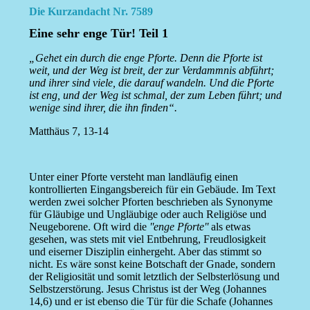
Die Kurzandacht Nr. 7589
Eine sehr enge Tür! Teil 1
„Gehet ein durch die enge Pforte. Denn die Pforte ist
weit, und der Weg ist breit, der zur Verdammnis abführt;
und ihrer sind viele, die darauf wandeln. Und die Pforte
ist eng, und der Weg ist schmal, der zum Leben führt; und
wenige sind ihrer, die ihn finden“.
Matthäus 7, 13-14
Unter einer Pforte versteht man landläufig einen
kontrollierten Eingangsbereich für ein Gebäude. Im Text
werden zwei solcher Pforten beschrieben als Synonyme
für Gläubige und Ungläubige oder auch Religiöse und
Neugeborene. Oft wird die
''enge Pforte''
als etwas
gesehen, was stets mit viel Entbehrung, Freudlosigkeit
und eiserner Disziplin einhergeht. Aber das stimmt so
nicht. Es wäre sonst keine Botschaft der Gnade, sondern
der Religiosität und somit letztlich der Selbsterlösung und
Selbstzerstörung. Jesus Christus ist der Weg (Johannes
14,6) und er ist ebenso die Tür für die Schafe (Johannes