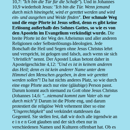
10,7:
''Ich bin die Tür für die Schafe''
). Und in Johannes
10,9 wiederholt Jesus: '
'Ich bin die Tür. Wenn jemand
durch mich hineingeht, wird er gerettet werden und wird
ein- und ausgehen und Weide finden'
'.
Der schmale Weg
und die enge Pforte ist Jesus selbst, denn es gibt keine
Erlösung außerhalb des Sohnes Gottes, so wie es von
den Aposteln im Evangelium verkündigt wurde.
Die
breite Pforte ist der Weg des Atheismus und aller anderen
Religionen oder Selbsterlösungs-Ideologien. Jede
Botschaft die Heil und Segen ohne Jesus Christus lehrt
und verspricht, ist gelogen und falsch, auch wenn sie sich
''christlich''
nennt. Der Apostel Lukas betont daher in
Apostelgeschichte 4,12:
''Und es ist in keinem anderen
das Heil; denn es ist kein anderer Name unter dem
Himmel den Menschen gegeben, in dem wir gerettet
werden sollen'
'! Da hat nichts anderes Platz, so wie durch
eine enge Pforte auch nur eine (gläubige) Person passt.
Darum kommt auch niemand zu Gott ohne Jesus Christus
(Johannes 14,6:
''...niemand kommt zum Vater als nur
durch mich''
)! Darum ist die Pforte eng, und darum
protestiert die religiöse Welt vehement über so eine
''Ungerechtigkeit''
und verkündet stattdessen das
Gegenteil. Sie stellen fest, daß wir doch alle irgendwie an
e i n e n Gott glauben und der sich eben nur in
verschiedenen Namen und Kulturen offenbart hat. Ob es