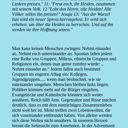
Liedern preisen.'' 11: ''Freut euch, ihr Heiden, zusammen
mit seinem Volk. 12 ''Lobt den Herrn, alle Heiden! Alle
Völker sollen ihn preisen!'' Jesaja 13: ''Aus der Wurzel
Isai wird ein neuer Spross hervorgehen. Er wird sich
erheben, um über die Heiden zu herrschen. Und auf ihn
werden sie ihre Hoffnung setzen.''
Man kann keinen Menschen zwingen: Nehmt einander
an. Nehmt euch untereinander an. Spontan fallen jedem
eine Reihe von Gruppen, Milieus, ethnische Gruppen und
Religionen ein, denen man gerne zurufen würde: „
Nehmt einander an.“ Jedem fallen auch bestimmt
Gruppen im engeren Alltag ein: Kollegen,
Jugendgruppen...., wenn man beobachtet, wie sie
miteinander umgehen. Menschen bleiben links liegen.
Politiker könnten mehr auf die Bürger eingehen,
Evangelische und Katholische könnten sich weiter
annähern, Reich hilft Arm. Gegensätze und Risse machen
deutlich, dass es mit dem einträchtigen Zusammenleben
nicht weit her ist. Meist treffen zwei Lebenswelten, die
sich voneinander entfremdet haben. Von alleine werden
sich diese Welten nicht annähern. In unserem Herzen
brennt die Sehnsucht zum Annehmen. In der Adventszeit