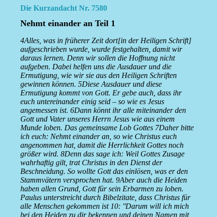
Die Kurzandacht Nr. 7580
Nehmt einander an Teil 1
4Alles, was in früherer Zeit dort[in der Heiligen Schrift]
aufgeschrieben wurde, wurde festgehalten, damit wir
daraus lernen. Denn wir sollen die Hoffnung nicht
aufgeben. Dabei helfen uns die Ausdauer und die
Ermutigung, wie wir sie aus den Heiligen Schriften
gewinnen können. 5Diese Ausdauer und diese
Ermutigung kommt von Gott. Er gebe auch, dass ihr
euch untereinander einig seid – so wie es Jesus
angemessen ist. 6Dann könnt ihr alle miteinander den
Gott und Vater unseres Herrn Jesus wie aus einem
Munde loben. Das gemeinsame Lob Gottes 7Daher bitte
ich euch: Nehmt einander an, so wie Christus euch
angenommen hat, damit die Herrlichkeit Gottes noch
größer wird. 8Denn das sage ich: Weil Gottes Zusage
wahrhaftig gilt, trat Christus in den Dienst der
Beschneidung. So wollte Gott das einlösen, was er den
Stammvätern versprochen hat. 9Aber auch die Heiden
haben allen Grund, Gott für sein Erbarmen zu loben.
Paulus unterstreicht durch Bibelzitate, dass Christus für
alle Menschen gekommen ist 10: ''Darum will ich mich
bei den Heiden zu dir bekennen und deinen Namen mit