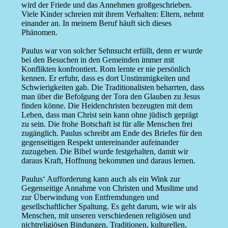
wird der Friede und das Annehmen großgeschrieben.
Viele Kinder schreien mit ihrem Verhalten: Eltern, nehmt
einander an. In meinem Beruf häuft sich dieses
Phänomen.
Paulus war von solcher Sehnsucht erfüllt, denn er wurde
bei den Besuchen in den Gemeinden immer mit
Konflikten konfrontiert. Rom lernte er nie persönlich
kennen. Er erfuhr, dass es dort Unstimmigkeiten und
Schwierigkeiten gab. Die Traditionalisten beharrten, dass
man über die Befolgung der Tora den Glauben zu Jesus
finden könne. Die Heidenchristen bezeugten mit dem
Leben, dass man Christ sein kann ohne jüdisch geprägt
zu sein. Die frohe Botschaft ist für alle Menschen frei
zugänglich. Paulus schreibt am Ende des Briefes für den
gegenseitigen Respekt untereinander aufeinander
zuzugehen. Die Bibel wurde festgehalten, damit wir
daraus Kraft, Hoffnung bekommen und daraus lernen.
Paulus‘ Aufforderung kann auch als ein Wink zur
Gegenseitige Annahme von Christen und Muslime und
zur Überwindung von Entfremdungen und
gesellschaftlicher Spaltung. Es geht darum, wie wir als
Menschen, mit unseren verschiedenen religiösen und
nichtreligiösen Bindungen, Traditionen, kulturellen,