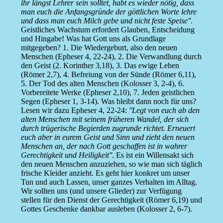
ihr längst Lehrer sein solltet, habt es wieder nötig, dass
man euch die Anfangsgründe der göttlichen Worte lehre
und dass man euch Milch gebe und nicht feste Speise''
.
Geistliches Wachstum erfordert Glauben, Entscheidung
und Hingabe! Was hat Gott uns als Grundlage
mitgegeben? 1. Die Wiedergeburt, also den neuen
Menschen (Epheser 4, 22-24), 2. Die Verwandlung durch
den Geist (2. Korinther 3,18), 3. Das ewige Leben
(Römer 2,7), 4. Befreiung von der Sünde (Römer 6,11),
5. Der Tod des alten Menschen (Kolosser 3, 2-4), 6.
Vorbereitete Werke (Epheser 2,10), 7. Jeden geistlichen
Segen (Epheser 1, 3-14). Was bleibt dann noch für uns?
Lesen wir dazu Epheser 4, 22-24:
''Legt von euch ab den
alten Menschen mit seinem früheren Wandel, der sich
durch trügerische Begierden zugrunde richtet. Erneuert
euch aber in eurem Geist und Sinn und zieht den neuen
Menschen an, der nach Gott geschaffen ist in wahrer
Gerechtigkeit und Heiligkeit''
. Es ist ein Willensakt sich
den neuen Menschen anzuziehen, so wie man sich täglich
frische Kleider anzieht. Es geht hier konkret um unser
Tun und auch Lassen, unser ganzes Verhalten im Alltag.
Wir sollten uns (und unsere Glieder) zur Verfügung
stellen für den Dienst der Gerechtigkeit (Römer 6,19) und
Gottes Geschenke dankbar ausleben (Kolosser 2, 6-7).