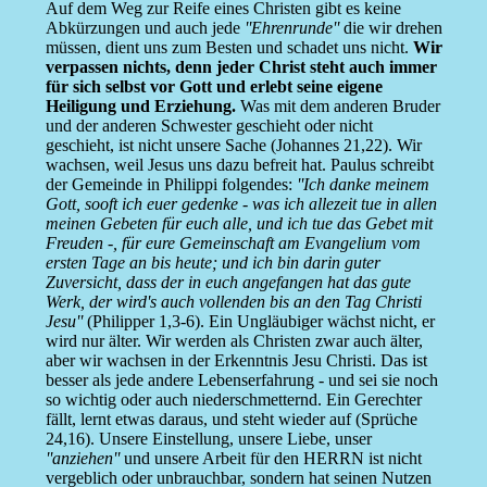
Auf dem Weg zur Reife eines Christen gibt es keine
Abkürzungen und auch jede
''Ehrenrunde''
die wir drehen
müssen, dient uns zum Besten und schadet uns nicht.
Wir
verpassen nichts, denn jeder Christ steht auch immer
für sich selbst vor Gott und erlebt seine eigene
Heiligung und Erziehung.
Was mit dem anderen Bruder
und der anderen Schwester geschieht oder nicht
geschieht, ist nicht unsere Sache (Johannes 21,22). Wir
wachsen, weil Jesus uns dazu befreit hat. Paulus schreibt
der Gemeinde in Philippi folgendes:
''Ich danke meinem
Gott, sooft ich euer gedenke - was ich allezeit tue in allen
meinen Gebeten für euch alle, und ich tue das Gebet mit
Freuden -, für eure Gemeinschaft am Evangelium vom
ersten Tage an bis heute; und ich bin darin guter
Zuversicht, dass der in euch angefangen hat das gute
Werk, der wird's auch vollenden bis an den Tag Christi
Jesu''
(Philipper 1,3-6). Ein Ungläubiger wächst nicht, er
wird nur älter. Wir werden als Christen zwar auch älter,
aber wir wachsen in der Erkenntnis Jesu Christi. Das ist
besser als jede andere Lebenserfahrung - und sei sie noch
so wichtig oder auch niederschmetternd. Ein Gerechter
fällt, lernt etwas daraus, und steht wieder auf (Sprüche
24,16). Unsere Einstellung, unsere Liebe, unser
''anziehen''
und unsere Arbeit für den HERRN ist nicht
vergeblich oder unbrauchbar, sondern hat seinen Nutzen