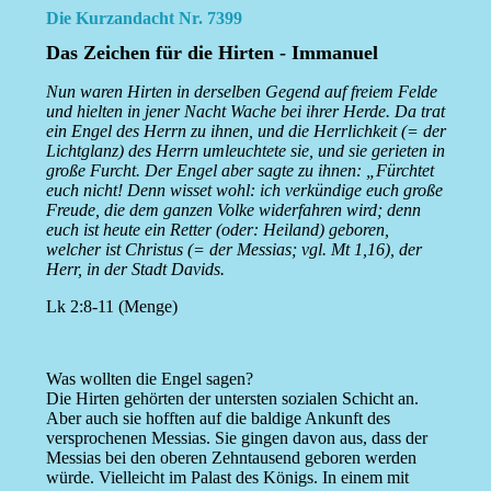
Die Kurzandacht Nr. 7399
Das Zeichen für die Hirten - Immanuel
Nun waren Hirten in derselben Gegend auf freiem Felde
und hielten in jener Nacht Wache bei ihrer Herde. Da trat
ein Engel des Herrn zu ihnen, und die Herrlichkeit (= der
Lichtglanz) des Herrn umleuchtete sie, und sie gerieten in
große Furcht. Der Engel aber sagte zu ihnen: „Fürchtet
euch nicht! Denn wisset wohl: ich verkündige euch große
Freude, die dem ganzen Volke widerfahren wird; denn
euch ist heute ein Retter (oder: Heiland) geboren,
welcher ist Christus (= der Messias; vgl. Mt 1,16), der
Herr, in der Stadt Davids.
Lk 2:8-11 (Menge)
Was wollten die Engel sagen?
Die Hirten gehörten der untersten sozialen Schicht an.
Aber auch sie hofften auf die baldige Ankunft des
versprochenen Messias. Sie gingen davon aus, dass der
Messias bei den oberen Zehntausend geboren werden
würde. Vielleicht im Palast des Königs. In einem mit