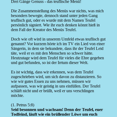
Drei Gänge Genuss - das teuflische Menü!
Die Zusammenstellung des Menüs war nichts, was mich
besonders bewegte, dennoch stand unter jeden Gang
teuflisch gut, oder es wurde mit dem Namen Teufel
persönlich signiert. Wie ihr euch denken könnt hieß in
dem Fall der Kreator des Menüs Teufel.
Doch wie oft wird in unserem Umfeld etwas teuflisch gut
genannt? Vor kurzem hörte ich im TV ein Lied von einer
Sängerin, in dem sie bekundete, dass ihr der Teufel Leid
täte, weil er es mit den Menschen so schwer hätte.
Heutzutage wird dem Teufel für vieles die Ehre gegeben
und gut befunden, so ist der Irrtum dieser Welt.
Es ist wichtig, dass wir erkennen, was dem Teufel
zugeschrieben wird, um sich davon zu distanzieren. So
wie wir gutes Essen zu uns nehmen, müssen wir
aufpassen, was wir geistig in uns einfüllen. Der Teufel
schläft nicht und er brüllt, weil er uns verschlingen
möchte.
(1. Petrus 5:8)
Seid besonnen und wachsam! Denn der Teufel, euer
Todfeind, läuft wie ein brüllender Löwe um euch