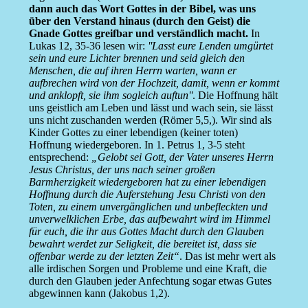
dann auch das Wort Gottes in der Bibel, was uns
über den Verstand hinaus (durch den Geist) die
Gnade Gottes greifbar und verständlich macht.
In
Lukas 12, 35-36 lesen wir:
''Lasst eure Lenden umgürtet
sein und eure Lichter brennen und seid gleich den
Menschen, die auf ihren Herrn warten, wann er
aufbrechen wird von der Hochzeit, damit, wenn er kommt
und anklopft, sie ihm sogleich auftun''
. Die Hoffnung hält
uns geistlich am Leben und lässt und wach sein, sie lässt
uns nicht zuschanden werden (Römer 5,5,). Wir sind als
Kinder Gottes zu einer lebendigen (keiner toten)
Hoffnung wiedergeboren. In 1. Petrus 1, 3-5 steht
entsprechend:
„Gelobt sei Gott, der Vater unseres Herrn
Jesus Christus, der uns nach seiner großen
Barmherzigkeit wiedergeboren hat zu einer lebendigen
Hoffnung durch die Auferstehung Jesu Christi von den
Toten, zu einem unvergänglichen und unbefleckten und
unverwelklichen Erbe, das aufbewahrt wird im Himmel
für euch, die ihr aus Gottes Macht durch den Glauben
bewahrt werdet zur Seligkeit, die bereitet ist, dass sie
offenbar werde zu der letzten Zeit“
. Das ist mehr wert als
alle irdischen Sorgen und Probleme und eine Kraft, die
durch den Glauben jeder Anfechtung sogar etwas Gutes
abgewinnen kann (Jakobus 1,2).