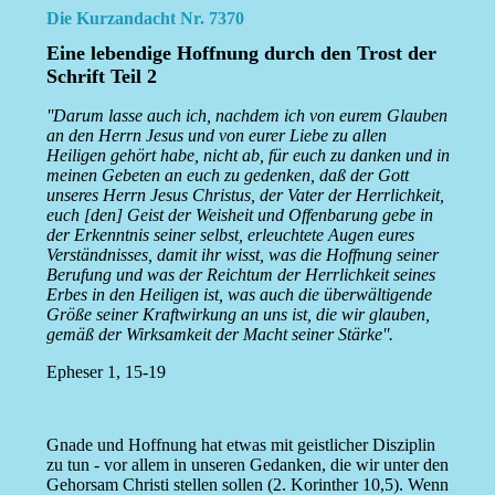
Die Kurzandacht Nr. 7370
Eine lebendige Hoffnung durch den Trost der
Schrift Teil 2
''Darum lasse auch ich, nachdem ich von eurem Glauben
an den Herrn Jesus und von eurer Liebe zu allen
Heiligen gehört habe, nicht ab, für euch zu danken und in
meinen Gebeten an euch zu gedenken, daß der Gott
unseres Herrn Jesus Christus, der Vater der Herrlichkeit,
euch [den] Geist der Weisheit und Offenbarung gebe in
der Erkenntnis seiner selbst, erleuchtete Augen eures
Verständnisses, damit ihr wisst, was die Hoffnung seiner
Berufung und was der Reichtum der Herrlichkeit seines
Erbes in den Heiligen ist, was auch die überwältigende
Größe seiner Kraftwirkung an uns ist, die wir glauben,
gemäß der Wirksamkeit der Macht seiner Stärke''.
Epheser 1, 15-19
Gnade und Hoffnung hat etwas mit geistlicher Disziplin
zu tun - vor allem in unseren Gedanken, die wir unter den
Gehorsam Christi stellen sollen (2. Korinther 10,5). Wenn