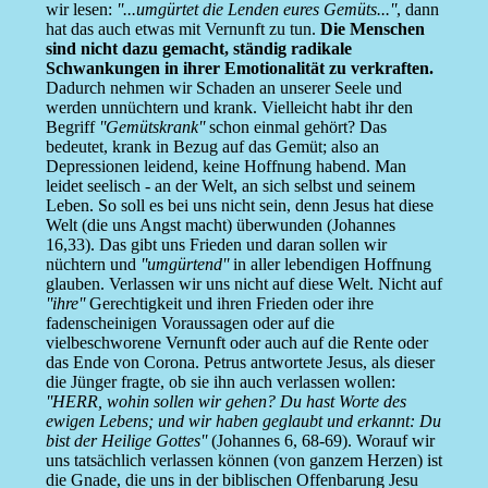
wir lesen:
''...umgürtet die Lenden eures Gemüts...''
, dann
hat das auch etwas mit Vernunft zu tun.
Die Menschen
sind nicht dazu gemacht, ständig radikale
Schwankungen in ihrer Emotionalität zu verkraften.
Dadurch nehmen wir Schaden an unserer Seele und
werden unnüchtern und krank. Vielleicht habt ihr den
Begriff
''Gemütskrank''
schon einmal gehört? Das
bedeutet, krank in Bezug auf das Gemüt; also an
Depressionen leidend, keine Hoffnung habend. Man
leidet seelisch - an der Welt, an sich selbst und seinem
Leben. So soll es bei uns nicht sein, denn Jesus hat diese
Welt (die uns Angst macht) überwunden (Johannes
16,33). Das gibt uns Frieden und daran sollen wir
nüchtern und
''umgürtend''
in aller lebendigen Hoffnung
glauben. Verlassen wir uns nicht auf diese Welt. Nicht auf
''ihre''
Gerechtigkeit und ihren Frieden oder ihre
fadenscheinigen Voraussagen oder auf die
vielbeschworene Vernunft oder auch auf die Rente oder
das Ende von Corona. Petrus antwortete Jesus, als dieser
die Jünger fragte, ob sie ihn auch verlassen wollen:
''HERR, wohin sollen wir gehen? Du hast Worte des
ewigen Lebens; und wir haben geglaubt und erkannt: Du
bist der Heilige Gottes''
(Johannes 6, 68-69). Worauf wir
uns tatsächlich verlassen können (von ganzem Herzen) ist
die Gnade, die uns in der biblischen Offenbarung Jesu