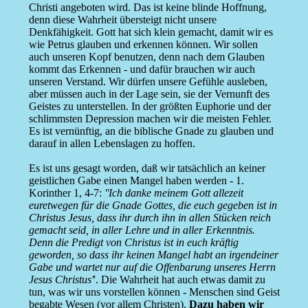
Christi angeboten wird. Das ist keine blinde Hoffnung,
denn diese Wahrheit übersteigt nicht unsere
Denkfähigkeit. Gott hat sich klein gemacht, damit wir es
wie Petrus glauben und erkennen können. Wir sollen
auch unseren Kopf benutzen, denn nach dem Glauben
kommt das Erkennen - und dafür brauchen wir auch
unseren Verstand. Wir dürfen unsere Gefühle ausleben,
aber müssen auch in der Lage sein, sie der Vernunft des
Geistes zu unterstellen. In der größten Euphorie und der
schlimmsten Depression machen wir die meisten Fehler.
Es ist vernünftig, an die biblische Gnade zu glauben und
darauf in allen Lebenslagen zu hoffen.
Es ist uns gesagt worden, daß wir tatsächlich an keiner
geistlichen Gabe einen Mangel haben werden - 1.
Korinther 1, 4-7:
''Ich danke meinem Gott allezeit
euretwegen für die Gnade Gottes, die euch gegeben ist in
Christus Jesus, dass ihr durch ihn in allen Stücken reich
gemacht seid, in aller Lehre und in aller Erkenntnis.
Denn die Predigt von Christus ist in euch kräftig
geworden, so dass ihr keinen Mangel habt an irgendeiner
Gabe und wartet nur auf die Offenbarung unseres Herrn
Jesus Christus'
'. Die Wahrheit hat auch etwas damit zu
tun, was wir uns vorstellen können - Menschen sind Geist
begabte Wesen (vor allem Christen).
Dazu haben wir