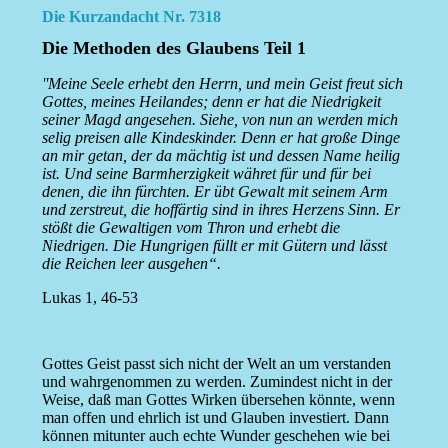
Die Kurzandacht Nr. 7318
Die Methoden des Glaubens Teil 1
''Meine Seele erhebt den Herrn, und mein Geist freut sich
Gottes, meines Heilandes; denn er hat die Niedrigkeit
seiner Magd angesehen. Siehe, von nun an werden mich
selig preisen alle Kindeskinder. Denn er hat große Dinge
an mir getan, der da mächtig ist und dessen Name heilig
ist. Und seine Barmherzigkeit währet für und für bei
denen, die ihn fürchten. Er übt Gewalt mit seinem Arm
und zerstreut, die hoffärtig sind in ihres Herzens Sinn. Er
stößt die Gewaltigen vom Thron und erhebt die
Niedrigen. Die Hungrigen füllt er mit Gütern und lässt
die Reichen leer ausgehen“.
Lukas 1, 46-53
Gottes Geist passt sich nicht der Welt an um verstanden
und wahrgenommen zu werden. Zumindest nicht in der
Weise, daß man Gottes Wirken übersehen könnte, wenn
man offen und ehrlich ist und Glauben investiert. Dann
können mitunter auch echte Wunder geschehen wie bei