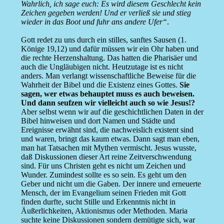
Wahrlich, ich sage euch: Es wird diesem Geschlecht kein
Zeichen gegeben werden! Und er verließ sie und stieg
wieder in das Boot und fuhr ans andere Ufer“
.
Gott redet zu uns durch ein stilles, sanftes Sausen (1.
Könige 19,12) und dafür müssen wir ein Ohr haben und
die rechte Herzenshaltung. Das hatten die Pharisäer und
auch die Ungläubigen nicht. Heutzutage ist es nicht
anders. Man verlangt wissenschaftliche Beweise für die
Wahrheit der Bibel und die Existenz eines Gottes.
Sie
sagen, wer etwas behauptet muss es auch beweisen.
Und dann seufzen wir vielleicht auch so wie Jesus!?
Aber selbst wenn wir auf die geschichtlichen Daten in der
Bibel hinweisen und dort Namen und Städte und
Ereignisse erwähnt sind, die nachweislich existent sind
und waren, bringt das kaum etwas. Dann sagt man eben,
man hat Tatsachen mit Mythen vermischt. Jesus wusste,
daß Diskussionen dieser Art reine Zeitverschwendung
sind. Für uns Christen geht es nicht um Zeichen und
Wunder. Zumindest sollte es so sein. Es geht um den
Geber und nicht um die Gaben. Der innere und erneuerte
Mensch, der im Evangelium seinen Frieden mit Gott
finden durfte, sucht Stille und Erkenntnis nicht in
Äußerlichkeiten, Aktionismus oder Methoden. Maria
suchte keine Diskussionen sondern demütigte sich, war