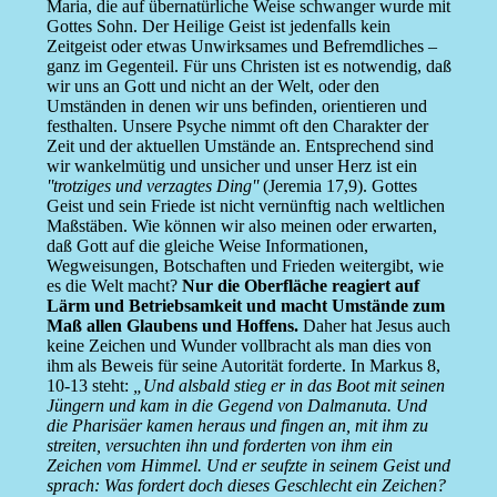
Maria, die auf übernatürliche Weise schwanger wurde mit
Gottes Sohn. Der Heilige Geist ist jedenfalls kein
Zeitgeist oder etwas Unwirksames und Befremdliches –
ganz im Gegenteil. Für uns Christen ist es notwendig, daß
wir uns an Gott und nicht an der Welt, oder den
Umständen in denen wir uns befinden, orientieren und
festhalten. Unsere Psyche nimmt oft den Charakter der
Zeit und der aktuellen Umstände an. Entsprechend sind
wir wankelmütig und unsicher und unser Herz ist ein
''trotziges und verzagtes Ding''
(Jeremia 17,9). Gottes
Geist und sein Friede ist nicht vernünftig nach weltlichen
Maßstäben. Wie können wir also meinen oder erwarten,
daß Gott auf die gleiche Weise Informationen,
Wegweisungen, Botschaften und Frieden weitergibt, wie
es die Welt macht?
Nur die Oberfläche reagiert auf
Lärm und Betriebsamkeit und macht Umstände zum
Maß allen Glaubens und Hoffens.
Daher hat Jesus auch
keine Zeichen und Wunder vollbracht als man dies von
ihm als Beweis für seine Autorität forderte. In Markus 8,
10-13 steht:
„Und alsbald stieg er in das Boot mit seinen
Jüngern und kam in die Gegend von Dalmanuta. Und
die Pharisäer kamen heraus und fingen an, mit ihm zu
streiten, versuchten ihn und forderten von ihm ein
Zeichen vom Himmel. Und er seufzte in seinem Geist und
sprach: Was fordert doch dieses Geschlecht ein Zeichen?