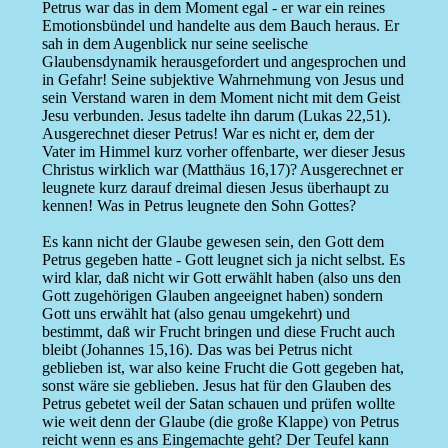
Petrus war das in dem Moment egal - er war ein reines
Emotionsbündel und handelte aus dem Bauch heraus. Er
sah in dem Augenblick nur seine seelische
Glaubensdynamik herausgefordert und angesprochen und
in Gefahr! Seine subjektive Wahrnehmung von Jesus und
sein Verstand waren in dem Moment nicht mit dem Geist
Jesu verbunden. Jesus tadelte ihn darum (Lukas 22,51).
Ausgerechnet dieser Petrus! War es nicht er, dem der
Vater im Himmel kurz vorher offenbarte, wer dieser Jesus
Christus wirklich war (Matthäus 16,17)? Ausgerechnet er
leugnete kurz darauf dreimal diesen Jesus überhaupt zu
kennen! Was in Petrus leugnete den Sohn Gottes?
Es kann nicht der Glaube gewesen sein, den Gott dem
Petrus gegeben hatte - Gott leugnet sich ja nicht selbst. Es
wird klar, daß nicht wir Gott erwählt haben (also uns den
Gott zugehörigen Glauben angeeignet haben) sondern
Gott uns erwählt hat (also genau umgekehrt) und
bestimmt, daß wir Frucht bringen und diese Frucht auch
bleibt (Johannes 15,16). Das was bei Petrus nicht
geblieben ist, war also keine Frucht die Gott gegeben hat,
sonst wäre sie geblieben. Jesus hat für den Glauben des
Petrus gebetet weil der Satan schauen und prüfen wollte
wie weit denn der Glaube (die große Klappe) von Petrus
reicht wenn es ans Eingemachte geht? Der Teufel kann