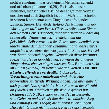
nicht wegnehmen, was Gott einem Menschen schenkt
und offenbart (Johannes 10,28). Es ist also unser
seelischer, menschlicher Glaube der angreifbar, verzagt,
unsicher und auch ängstlich ist. John McArthur schreibt
in seinem Kommentar zum Eingangstext folgendes:
„Simon, Simon. Die Wiederholung des Namens gibt der
Warnung zusätzlichen Ernst. Christus selbst hatte Simon
den Namen Petrus gegeben, aber hier greift er wieder auf
seinen alten Namen zurück – vielleicht um das
fleischliche Selbstvertrauen des Petrus umso deutlicher zu
tadeln. Außerdem zeigt der Zusammenhang, dass Petrus
möglicherweise einer der Wortführer im Streit aus Vers 24
war. Satan hat euch begehrt. Wenngleich diese Warnung
speziell an Petrus gerichtet war, so waren die anderen
Jünger darin ebenso eingeschlossen. Das Pronomen steht
im Plural (»euch«). zu sichten wie den Weizen.
Das Bild
ist sehr treffend: Es verdeutlicht, dass solche
Versuchungen zwar unliebsam sind, doch eine
notwendige läuternde Wirkung haben.
Ich aber habe für
dich gebetet. Nun spricht der Herr Petrus in der Einzahl
an (»dich«) an. Obgleich er für sie alle gebetet hat
(Johannes 17, 6-19), sichert er hier Petrus persönlich
sein Gebet zu und verheißt ihm den letztendlichen Sieg
und ermutigt Petrus sogar, die anderen zu ermutigen.
Dass dein Glaube nicht aufhöre. Petrus selbst versagte