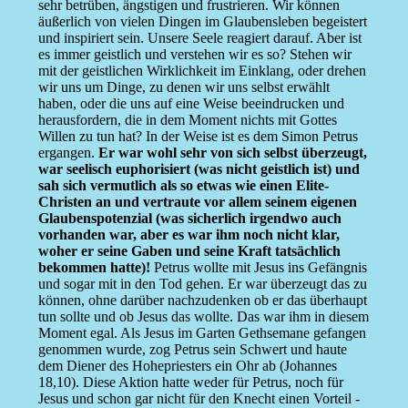
sehr betrüben, ängstigen und frustrieren. Wir können
äußerlich von vielen Dingen im Glaubensleben begeistert
und inspiriert sein. Unsere Seele reagiert darauf. Aber ist
es immer geistlich und verstehen wir es so? Stehen wir
mit der geistlichen Wirklichkeit im Einklang, oder drehen
wir uns um Dinge, zu denen wir uns selbst erwählt
haben, oder die uns auf eine Weise beeindrucken und
herausfordern, die in dem Moment nichts mit Gottes
Willen zu tun hat? In der Weise ist es dem Simon Petrus
ergangen.
Er war wohl sehr von sich selbst überzeugt,
war seelisch euphorisiert (was nicht geistlich ist) und
sah sich vermutlich als so etwas wie einen Elite-
Christen an und vertraute vor allem seinem eigenen
Glaubenspotenzial (was sicherlich irgendwo auch
vorhanden war, aber es war ihm noch nicht klar,
woher er seine Gaben und seine Kraft tatsächlich
bekommen hatte)!
Petrus wollte mit Jesus ins Gefängnis
und sogar mit in den Tod gehen. Er war überzeugt das zu
können, ohne darüber nachzudenken ob er das überhaupt
tun sollte und ob Jesus das wollte. Das war ihm in diesem
Moment egal. Als Jesus im Garten Gethsemane gefangen
genommen wurde, zog Petrus sein Schwert und haute
dem Diener des Hohepriesters ein Ohr ab (Johannes
18,10). Diese Aktion hatte weder für Petrus, noch für
Jesus und schon gar nicht für den Knecht einen Vorteil -