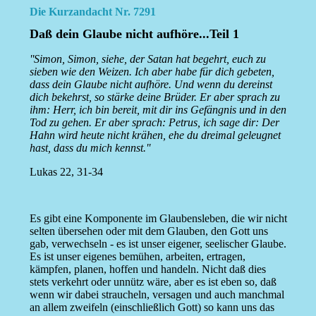
Die Kurzandacht Nr. 7291
Daß dein Glaube nicht aufhöre...Teil 1
''Simon, Simon, siehe, der Satan hat begehrt, euch zu
sieben wie den Weizen. Ich aber habe für dich gebeten,
dass dein Glaube nicht aufhöre. Und wenn du dereinst
dich bekehrst, so stärke deine Brüder. Er aber sprach zu
ihm: Herr, ich bin bereit, mit dir ins Gefängnis und in den
Tod zu gehen. Er aber sprach: Petrus, ich sage dir: Der
Hahn wird heute nicht krähen, ehe du dreimal geleugnet
hast, dass du mich kennst.''
Lukas 22, 31-34
Es gibt eine Komponente im Glaubensleben, die wir nicht
selten übersehen oder mit dem Glauben, den Gott uns
gab, verwechseln - es ist unser eigener, seelischer Glaube.
Es ist unser eigenes bemühen, arbeiten, ertragen,
kämpfen, planen, hoffen und handeln. Nicht daß dies
stets verkehrt oder unnütz wäre, aber es ist eben so, daß
wenn wir dabei straucheln, versagen und auch manchmal
an allem zweifeln (einschließlich Gott) so kann uns das