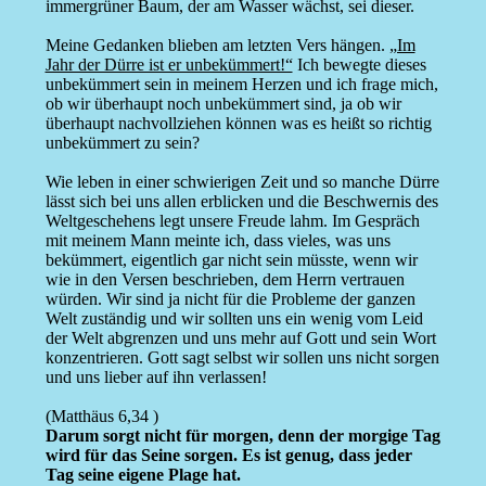
immergrüner Baum, der am Wasser wächst, sei dieser.
Meine Gedanken blieben am letzten Vers hängen.
„Im
Jahr der Dürre ist er unbekümmert!“
Ich bewegte dieses
unbekümmert sein in meinem Herzen und ich frage mich,
ob wir überhaupt noch unbekümmert sind, ja ob wir
überhaupt nachvollziehen können was es heißt so richtig
unbekümmert zu sein?
Wie leben in einer schwierigen Zeit und so manche Dürre
lässt sich bei uns allen erblicken und die Beschwernis des
Weltgeschehens legt unsere Freude lahm. Im Gespräch
mit meinem Mann meinte ich, dass vieles, was uns
bekümmert, eigentlich gar nicht sein müsste, wenn wir
wie in den Versen beschrieben, dem Herrn vertrauen
würden. Wir sind ja nicht für die Probleme der ganzen
Welt zuständig und wir sollten uns ein wenig vom Leid
der Welt abgrenzen und uns mehr auf Gott und sein Wort
konzentrieren. Gott sagt selbst wir sollen uns nicht sorgen
und uns lieber auf ihn verlassen!
(Matthäus 6,34 )
Darum sorgt nicht für morgen, denn der morgige Tag
wird für das Seine sorgen. Es ist genug, dass jeder
Tag seine eigene Plage hat.