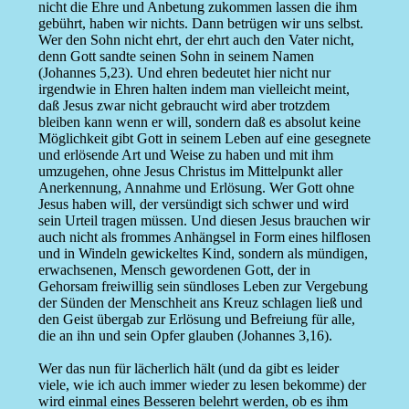
nicht die Ehre und Anbetung zukommen lassen die ihm
gebührt, haben wir nichts. Dann betrügen wir uns selbst.
Wer den Sohn nicht ehrt, der ehrt auch den Vater nicht,
denn Gott sandte seinen Sohn in seinem Namen
(Johannes 5,23). Und ehren bedeutet hier nicht nur
irgendwie in Ehren halten indem man vielleicht meint,
daß Jesus zwar nicht gebraucht wird aber trotzdem
bleiben kann wenn er will, sondern daß es absolut keine
Möglichkeit gibt Gott in seinem Leben auf eine gesegnete
und erlösende Art und Weise zu haben und mit ihm
umzugehen, ohne Jesus Christus im Mittelpunkt aller
Anerkennung, Annahme und Erlösung. Wer Gott ohne
Jesus haben will, der versündigt sich schwer und wird
sein Urteil tragen müssen. Und diesen Jesus brauchen wir
auch nicht als frommes Anhängsel in Form eines hilflosen
und in Windeln gewickeltes Kind, sondern als mündigen,
erwachsenen, Mensch gewordenen Gott, der in
Gehorsam freiwillig sein sündloses Leben zur Vergebung
der Sünden der Menschheit ans Kreuz schlagen ließ und
den Geist übergab zur Erlösung und Befreiung für alle,
die an ihn und sein Opfer glauben (Johannes 3,16).
Wer das nun für lächerlich hält (und da gibt es leider
viele, wie ich auch immer wieder zu lesen bekomme) der
wird einmal eines Besseren belehrt werden, ob es ihm