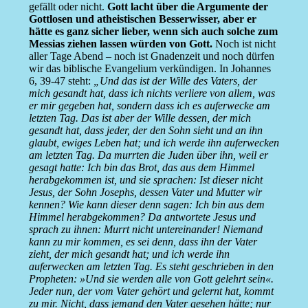
gefällt oder nicht.
Gott lacht über die Argumente der
Gottlosen und atheistischen Besserwisser, aber er
hätte es ganz sicher lieber, wenn sich auch solche zum
Messias ziehen lassen würden von Gott.
Noch ist nicht
aller Tage Abend – noch ist Gnadenzeit und noch dürfen
wir das biblische Evangelium verkündigen. In Johannes
6, 39-47 steht:
„Und das ist der Wille des Vaters, der
mich gesandt hat, dass ich nichts verliere von allem, was
er mir gegeben hat, sondern dass ich es auferwecke am
letzten Tag. Das ist aber der Wille dessen, der mich
gesandt hat, dass jeder, der den Sohn sieht und an ihn
glaubt, ewiges Leben hat; und ich werde ihn auferwecken
am letzten Tag. Da murrten die Juden über ihn, weil er
gesagt hatte: Ich bin das Brot, das aus dem Himmel
herabgekommen ist, und sie sprachen: Ist dieser nicht
Jesus, der Sohn Josephs, dessen Vater und Mutter wir
kennen? Wie kann dieser denn sagen: Ich bin aus dem
Himmel herabgekommen? Da antwortete Jesus und
sprach zu ihnen: Murrt nicht untereinander! Niemand
kann zu mir kommen, es sei denn, dass ihn der Vater
zieht, der mich gesandt hat; und ich werde ihn
auferwecken am letzten Tag. Es steht geschrieben in den
Propheten: »Und sie werden alle von Gott gelehrt sein«.
Jeder nun, der vom Vater gehört und gelernt hat, kommt
zu mir. Nicht, dass jemand den Vater gesehen hätte; nur