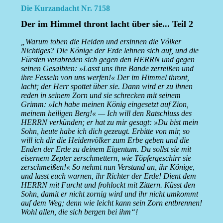
Die Kurzandacht Nr. 7158
Der im Himmel thront lacht über sie... Teil 2
„Warum toben die Heiden und ersinnen die Völker
Nichtiges? Die Könige der Erde lehnen sich auf, und die
Fürsten verabreden sich gegen den HERRN und gegen
seinen Gesalbten: »Lasst uns ihre Bande zerreißen und
ihre Fesseln von uns werfen!« Der im Himmel thront,
lacht; der Herr spottet über sie. Dann wird er zu ihnen
reden in seinem Zorn und sie schrecken mit seinem
Grimm: »Ich habe meinen König eingesetzt auf Zion,
meinem heiligen Berg!« — Ich will den Ratschluss des
HERRN verkünden; er hat zu mir gesagt: »Du bist mein
Sohn, heute habe ich dich gezeugt. Erbitte von mir, so
will ich dir die Heidenvölker zum Erbe geben und die
Enden der Erde zu deinem Eigentum. Du sollst sie mit
eisernem Zepter zerschmettern, wie Töpfergeschirr sie
zerschmeißen!« So nehmt nun Verstand an, ihr Könige,
und lasst euch warnen, ihr Richter der Erde! Dient dem
HERRN mit Furcht und frohlockt mit Zittern. Küsst den
Sohn, damit er nicht zornig wird und ihr nicht umkommt
auf dem Weg; denn wie leicht kann sein Zorn entbrennen!
Wohl allen, die sich bergen bei ihm“!