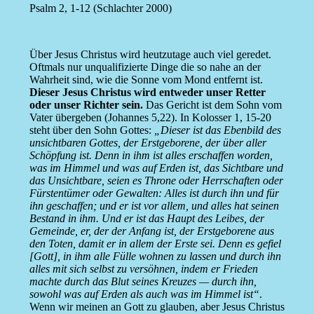
Psalm 2, 1-12 (Schlachter 2000)
Über Jesus Christus wird heutzutage auch viel geredet.
Oftmals nur unqualifizierte Dinge die so nahe an der
Wahrheit sind, wie die Sonne vom Mond entfernt ist.
Dieser Jesus Christus wird entweder unser Retter
oder unser Richter sein.
Das Gericht ist dem Sohn vom
Vater übergeben (Johannes 5,22). In Kolosser 1, 15-20
steht über den Sohn Gottes:
„Dieser ist das Ebenbild des
unsichtbaren Gottes, der Erstgeborene, der über aller
Schöpfung ist. Denn in ihm ist alles erschaffen worden,
was im Himmel und was auf Erden ist, das Sichtbare und
das Unsichtbare, seien es Throne oder Herrschaften oder
Fürstentümer oder Gewalten: Alles ist durch ihn und für
ihn geschaffen; und er ist vor allem, und alles hat seinen
Bestand in ihm. Und er ist das Haupt des Leibes, der
Gemeinde, er, der der Anfang ist, der Erstgeborene aus
den Toten, damit er in allem der Erste sei. Denn es gefiel
[Gott], in ihm alle Fülle wohnen zu lassen und durch ihn
alles mit sich selbst zu versöhnen, indem er Frieden
machte durch das Blut seines Kreuzes — durch ihn,
sowohl was auf Erden als auch was im Himmel ist“
.
Wenn wir meinen an Gott zu glauben, aber Jesus Christus