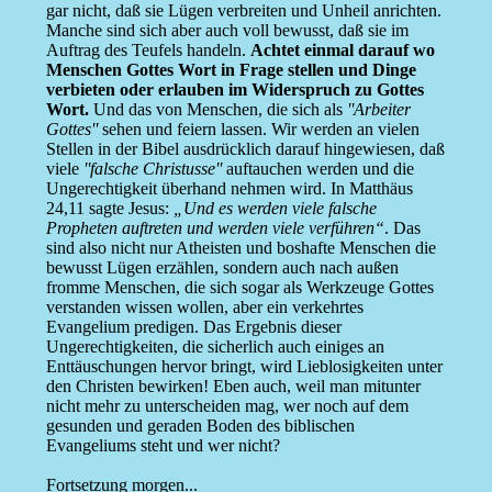
gar nicht, daß sie Lügen verbreiten und Unheil anrichten.
Manche sind sich aber auch voll bewusst, daß sie im
Auftrag des Teufels handeln.
Achtet einmal darauf wo
Menschen Gottes Wort in Frage stellen und Dinge
verbieten oder erlauben im Widerspruch zu Gottes
Wort.
Und das von Menschen, die sich als
''Arbeiter
Gottes''
sehen und feiern lassen. Wir werden an vielen
Stellen in der Bibel ausdrücklich darauf hingewiesen, daß
viele
''falsche Christusse''
auftauchen werden und die
Ungerechtigkeit überhand nehmen wird. In Matthäus
24,11 sagte Jesus:
„Und es werden viele falsche
Propheten auftreten und werden viele verführen“
. Das
sind also nicht nur Atheisten und boshafte Menschen die
bewusst Lügen erzählen, sondern auch nach außen
fromme Menschen, die sich sogar als Werkzeuge Gottes
verstanden wissen wollen, aber ein verkehrtes
Evangelium predigen. Das Ergebnis dieser
Ungerechtigkeiten, die sicherlich auch einiges an
Enttäuschungen hervor bringt, wird Lieblosigkeiten unter
den Christen bewirken! Eben auch, weil man mitunter
nicht mehr zu unterscheiden mag, wer noch auf dem
gesunden und geraden Boden des biblischen
Evangeliums steht und wer nicht?
Fortsetzung morgen...