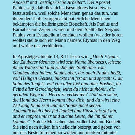
Apostel''
und
''betrügerische Arbeiter''
. Der Apostel
Paulus sagt, daß dies nichts Besonderes ist so etwas
festzustellen, weil solche Menschen genau das tun, was
ihnen der Teufel vorgemacht hat. Solche Menschen
bekämpfen die heilbringende Botschaft. Als Paulus und
Barnabas auf Zypern waren und dem Statthalter Sergius
Paulus vom Evangelium berichten wollten (was der hören
wollte) stellte sich ein Mann namens Elymas in den Weg
und wollte das verhindern.
In Apostelgeschichte 13, 8-11 lesen wir:
„Doch Elymas,
der Zauberer (denn so wird sein Name übersetzt), leistete
ihnen Widerstand und suchte den Statthalter vom
Glauben abzuhalten. Saulus aber, der auch Paulus heißt,
voll Heiligen Geistes, blickte ihn fest an und sprach: O du
Sohn des Teufels, voll von aller List und aller Bosheit, du
Feind aller Gerechtigkeit, wirst du nicht aufhören, die
geraden Wege des Herrn zu verkehren? Und nun siehe,
die Hand des Herrn kommt über dich, und du wirst eine
Zeit lang blind sein und die Sonne nicht sehen!
Augenblicklich aber fiel Dunkel und Finsternis auf ihn,
und er tappte umher und suchte Leute, die ihn führen
könnten“
. Solche Menschen sind voller List und Bosheit.
Sie sind nach außen hin vielleicht besorgt und geben vor
nur das Beste für einen zu wollen und merken mitunter