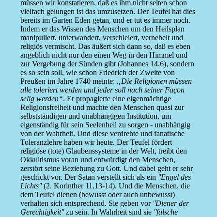
müssen wir konstatieren, daß es ihm nicht selten schon
vielfach gelungen ist das umzusetzen. Der Teufel hat dies
bereits im Garten Eden getan, und er tut es immer noch.
Indem er das Wissen des Menschen um den Heilsplan
manipuliert, unterwandert, verschleiert, vernebelt und
religiös vermischt. Das äußert sich dann so, daß es eben
angeblich nicht nur den einen Weg in den Himmel und
zur Vergebung der Sünden gibt (Johannes 14,6), sondern
es so sein soll, wie schon Friedrich der Zweite von
Preußen im Jahre 1740 meinte:
„Die Religionen müssen
alle toleriert werden und jeder soll nach seiner Façon
selig werden“
. Er propagierte eine eigenmächtige
Religionsfreiheit und machte den Menschen quasi zur
selbstständigen und unabhängigen Institution, um
eigenständig für sein Seelenheil zu sorgen - unabhängig
von der Wahrheit. Und diese verdrehte und fanatische
Toleranzlehre haben wir heute. Der Teufel fördert
religiöse (tote) Glaubenssysteme in der Welt, treibt den
Okkultismus voran und entwürdigt den Menschen,
zerstört seine Beziehung zu Gott. Und dabei geht er sehr
geschickt vor. Der Satan verstellt sich als ein
''Engel des
Lichts''
(2. Korinther 11,13-14). Und die Menschen, die
dem Teufel dienen (bewusst oder auch unbewusst)
verhalten sich entsprechend. Sie geben vor
''Diener der
Gerechtigkeit''
zu sein. In Wahrheit sind sie
''falsche