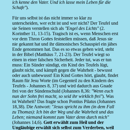
ich kenne den Vater. Und ich lasse mein Leben für die
Schafe''
).
Für uns selbst ist das nicht immer so klar zu
unterscheiden, wer echt ist und wer nicht? Der Teufel und
sie Seinen verstellen sich als
''Engel des Lichts''
(2.
Korinther 11, 13-15). Tragisch ist es, wenn Menschen erst
vor dem Thron Gottes feststellen müssen, daß Jesus sie
nie gekannt hat und ihr dämonisches Schauspiel ein jähes
Ende genommen hat. Das es so etwas geben wird, steht
in der Bibel (Matthäus 7, 21-23). Der Teufel wiegt so
einen in einer falschen Sicherheit. Jeder tut, was er tun
muss: Ein Sünder sündigt, ein Kind des Teufels lügt,
glaubt nicht, und kämpft gegen die Wahrheit - bewusst
oder auch unbewusst! Ein Kind Gottes hört, glaubt, findet
Raum für Jesu Worte (im Gegenteil zu den Kindern des
Teufels - Johannes 8, 37) und wird dadurch aus Gnade
frei von der Sündenschuld (Johannes 8,36:
''Wenn euch
nun der Sohn frei macht, so seid ihr wirklich frei''
). Was
ist Wahrheit? Das fragte schon Pontius Pilatus (Johannes
18,38). Die Antwort:
''Jesus spricht zu ihm (in dem Fall
zu Thomas): Ich bin der Weg und die Wahrheit und das
Leben; niemand kommt zum Vater denn durch mich''
(Johannes 14,6).
Gott erwählt zum Heil und der
Ungläubige erwählt sich selbst zum Verderben, weil