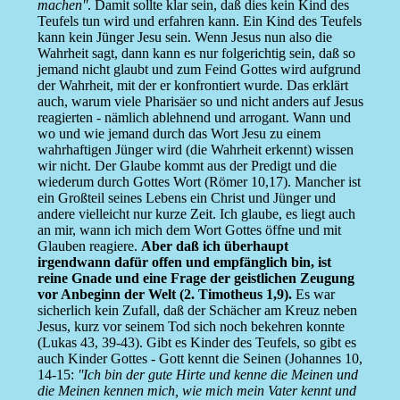
machen''
. Damit sollte klar sein, daß dies kein Kind des
Teufels tun wird und erfahren kann. Ein Kind des Teufels
kann kein Jünger Jesu sein. Wenn Jesus nun also die
Wahrheit sagt, dann kann es nur folgerichtig sein, daß so
jemand nicht glaubt und zum Feind Gottes wird aufgrund
der Wahrheit, mit der er konfrontiert wurde. Das erklärt
auch, warum viele Pharisäer so und nicht anders auf Jesus
reagierten - nämlich ablehnend und arrogant. Wann und
wo und wie jemand durch das Wort Jesu zu einem
wahrhaftigen Jünger wird (die Wahrheit erkennt) wissen
wir nicht. Der Glaube kommt aus der Predigt und die
wiederum durch Gottes Wort (Römer 10,17). Mancher ist
ein Großteil seines Lebens ein Christ und Jünger und
andere vielleicht nur kurze Zeit. Ich glaube, es liegt auch
an mir, wann ich mich dem Wort Gottes öffne und mit
Glauben reagiere.
Aber daß ich überhaupt
irgendwann dafür offen und empfänglich bin, ist
reine Gnade und eine Frage der geistlichen Zeugung
vor Anbeginn der Welt (2. Timotheus 1,9).
Es war
sicherlich kein Zufall, daß der Schächer am Kreuz neben
Jesus, kurz vor seinem Tod sich noch bekehren konnte
(Lukas 43, 39-43). Gibt es Kinder des Teufels, so gibt es
auch Kinder Gottes - Gott kennt die Seinen (Johannes 10,
14-15:
''Ich bin der gute Hirte und kenne die Meinen und
die Meinen kennen mich, wie mich mein Vater kennt und