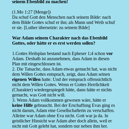
seinem Ebenbild zu machen!
(1.Mo 1:27 [Menge])
Da schuf Gott den Menschen nach seinem Bilde: nach
dem Bilde Gottes schuf er ihn; als Mann und Weib schuf
er sie. [Luther übersetzte: zu seinem Bilde]
War Adam seinem Charakter nach das Ebenbild
Gottes, oder hätte er es erst werden sollen?
1.Gottes Heilsplan bestand nach Epheser 1;4 schon
vor
Adam. Deshalb ist anzunehmen, dass Adam in diesen
Plan mit eingeschlossen ist.
2. Die Tatsache, dass Adam etwas gemacht hat, was nicht
dem Willen Gottes entsprach, zeigt, dass Adam seinen
eigenen Willen
hatte. Und der entsprach offensichtlich
nicht dem Willen Gottes. Wenn er Gottes Herrlichkeit
(Charakter) wiedergespiegelt hätte, dann hätte er nichts
gemacht, was Gott nicht will.
3. Wenn Adam vollkommen gewesen wäre, hätte er
keine Hilfe
gebraucht. Bei der Erschaffung Evas ging es
nicht darum, Adam eine Gesellschafterin zu verschaffen.
Alleine war Adam ohne Eva nicht. Gott war ja da. In
geistlicher Hinsicht war Adam aber doch allein, weil er
nicht mit Gott gelebt hat, sondern nur neben ihm her.