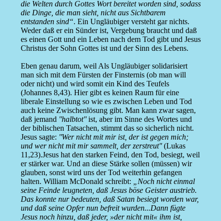
die Welten durch Gottes Wort bereitet worden sind, sodass
die Dinge, die man sieht, nicht aus Sichtbarem
entstanden sind“
. Ein Ungläubiger versteht gar nichts.
Weder daß er ein Sünder ist, Vergebung braucht und daß
es einen Gott und ein Leben nach dem Tod gibt und Jesus
Christus der Sohn Gottes ist und der Sinn des Lebens.
Eben genau darum, weil Als Ungläubiger solidarisiert
man sich mit dem Fürsten der Finsternis (ob man will
oder nicht) und wird somit ein Kind des Teufels
(Johannes 8,43). Hier gibt es keinen Raum für eine
liberale Einstellung so wie es zwischen Leben und Tod
auch keine Zwischenlösung gibt. Man kann zwar sagen,
daß jemand
''halbtot''
ist, aber im Sinne des Wortes und
der biblischen Tatsachen, stimmt das so sicherlich nicht.
Jesus sagte:
''Wer nicht mit mir ist, der ist gegen mich;
und wer nicht mit mir sammelt, der zerstreut''
(Lukas
11,23).Jesus hat den starken Feind, den Tod, besiegt, weil
er stärker war. Und an diese Stärke sollen (müssen) wir
glauben, sonst wird uns der Tod weiterhin gefangen
halten. William McDonald schreibt:
„Noch nicht einmal
seine Feinde leugneten, daß Jesus böse Geister austrieb.
Das konnte nur bedeuten, daß Satan besiegt worden war,
und daß seine Opfer nun befreit wurden...Dann fügte
Jesus noch hinzu, daß jeder, »der nicht mit« ihm ist,