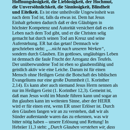
Hoffnungslosigkeit, die Lieblosigkeit, der Hochmut,
die Unversöhnlichkeit, die Sinnlosigkeit, Blindheit
und Eitelkeit.
Es ist eine unheilvolle Ungewissheit was
nach dem Tod ist, falls da etwas ist. Dem hat Jesus
Einhalt geboten dadurch daß er den Gläubigen in
höchster Kompetenz und Autorität versichert daß es ein
Leben nach dem Tod gibt, und er die Christen selig
gemacht hat durch seinen Tod am Kreuz und seine
Auferstehung. ER hat das getan! Demnach wie
geschrieben steht:
„...nicht nach unseren Werken“
,
sondern durch Glauben. Ein gottloses, ungläubiges Leben
ist demnach die faule Frucht der Arroganz des Teufels.
Der unüberwundene Tod ist eben so glaubensfähig und
geistlich aktiv wie eine Leiche. Darum ist für einen
Mensch ohne Heiligen Geist die Botschaft des biblischen
Evangeliums nur eine große Dummheit (1. Korinther
2,14). Es kann aber auch niemand Jesus Herrn nennen als
nur im Heiligen Geist (1. Korinther 12,3). Gemeint ist,
daß man Jesus wohl im Munde führen kann und sogar an
ihn glauben kann im weitesten Sinne, aber der HERR
wird er für einen erst, wenn ER unser Erlöser ist. Durch
den Glauben fangen wir an zu verstehen, daß wir als
Sünder außerstande waren das zu erkennen, was wir
bitter nötig haben – unsere Erlösung und Rettung! In
Hebräer 11,3 steht:
„Durch Glauben verstehen wir, dass