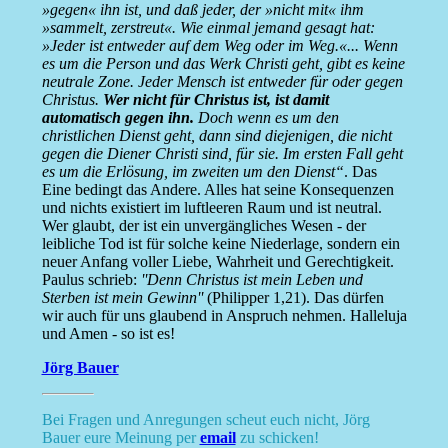
»gegen« ihn ist, und daß jeder, der »nicht mit« ihm
»sammelt, zerstreut«. Wie einmal jemand gesagt hat:
»Jeder ist entweder auf dem Weg oder im Weg.«... Wenn
es um die Person und das Werk Christi geht, gibt es keine
neutrale Zone. Jeder Mensch ist entweder für oder gegen
Christus.
Wer nicht für Christus ist, ist damit
automatisch gegen ihn.
Doch wenn es um den
christlichen Dienst geht, dann sind diejenigen, die nicht
gegen die Diener Christi sind, für sie. Im ersten Fall geht
es um die Erlösung, im zweiten um den Dienst“
. Das
Eine bedingt das Andere. Alles hat seine Konsequenzen
und nichts existiert im luftleeren Raum und ist neutral.
Wer glaubt, der ist ein unvergängliches Wesen - der
leibliche Tod ist für solche keine Niederlage, sondern ein
neuer Anfang voller Liebe, Wahrheit und Gerechtigkeit.
Paulus schrieb:
''Denn Christus ist mein Leben und
Sterben ist mein Gewinn''
(Philipper 1,21). Das dürfen
wir auch für uns glaubend in Anspruch nehmen. Halleluja
und Amen - so ist es!
Jörg Bauer
Bei Fragen und Anregungen scheut euch nicht, Jörg
Bauer eure Meinung per
email
zu schicken!