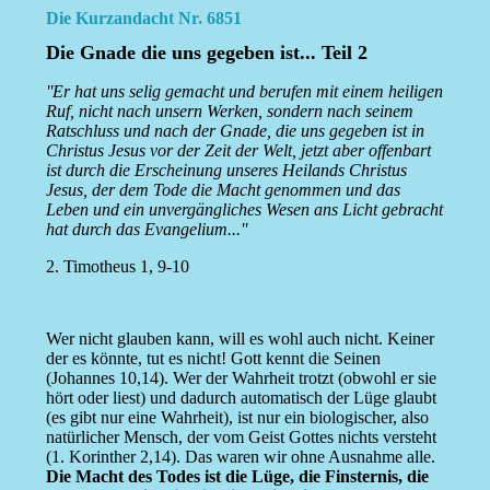
Die Kurzandacht Nr. 6851
Die Gnade die uns gegeben ist... Teil 2
''Er hat uns selig gemacht und berufen mit einem heiligen
Ruf, nicht nach unsern Werken, sondern nach seinem
Ratschluss und nach der Gnade, die uns gegeben ist in
Christus Jesus vor der Zeit der Welt, jetzt aber offenbart
ist durch die Erscheinung unseres Heilands Christus
Jesus, der dem Tode die Macht genommen und das
Leben und ein unvergängliches Wesen ans Licht gebracht
hat durch das Evangelium...''
2. Timotheus 1, 9-10
Wer nicht glauben kann, will es wohl auch nicht. Keiner
der es könnte, tut es nicht! Gott kennt die Seinen
(Johannes 10,14). Wer der Wahrheit trotzt (obwohl er sie
hört oder liest) und dadurch automatisch der Lüge glaubt
(es gibt nur eine Wahrheit), ist nur ein biologischer, also
natürlicher Mensch, der vom Geist Gottes nichts versteht
(1. Korinther 2,14). Das waren wir ohne Ausnahme alle.
Die Macht des Todes ist die Lüge, die Finsternis, die