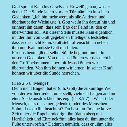
Gott spricht Kain ins Gewissen. Er weiß genau, was er
denkt. Die Sünde lauert vor der Tür, nämlich in seinen
Gedanken („Ich bin mehr wert, als alle Anderen und
überhaupt der Wichtigste“). Gott weißt ihn darauf hin und
erinnert ihn daran, dass sein Ego der Feind ist, den er
überwinden soll. An dieser Stelle müsste Kain eigentlich
mit der ihm von Gott gegebenen Intelligenz feststellen,
dass er das nicht kann. Gott steht offensichtlich neben
ihm und Kain müsste Gott nur bitten.
Für uns heute gilt dasselbe. Sünde beginnt immer in
unseren Gedanken. Von uns aus können wir das nicht in
den Griff bekommen, aber mit Jesus können wir
überwinden. Von ihm können wir lernen. In seiner Kraft
können wir über die Sünde herrschen.
(Heb 2:5-8 [Menge])
Denn nicht Engeln hat er (d.h. Gott) die zukünftige Welt,
von der wir hier reden, unterstellt, vielmehr hat jemand an
einer Stelle ausdrücklich bezeugt (Ps 8,5-7): „Was ist der
Mensch, dass du seiner gedenkst, oder des Menschen
Sohn, dass du ihn beachtest? Du hast ihn für eine kurze
Zeit unter die Engel erniedrigt, ihn (dann aber) mit
Herrlichkeit und Ehre gekrönt; alles hast du ihm unter die
Füße unterworfen.“ Dadurch nämlich, dass er „ihm alles