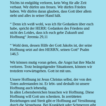
Nichts ist endgültig verloren, kein Weg für alle Zeit
verbaut. Wir dürfen uns freuen. Wir dürfen Frieden
haben. Wir dürfen daran glauben, dass Gott über allem
steht und alles in seiner Hand hält.
“ Denn ich weiß wohl, was ich für Gedanken über euch
habe, spricht der HERR: Gedanken des Friedens und
nicht des Leides, dass ich euch gebe Zukunft und
Hoffnung“ Jeremia 29,11
“ Wohl dem, dessen Hilfe der Gott Jakobs ist, der seine
Hoffnung setzt auf den HERRN, seinen Gott“ Psalm
146,5
Wir können mutig voran gehen, die Angst hat ihre Macht
verloren. Trotz beängstigender Situationen, können wir
trotzdem vorwärtsgehen. Gott ist mit uns.
Unsere Hoffnung ist Jesus Christus selbst, der von den
Toten auferstanden ist. Er lebt- und deshalb ist unsere
Hoffnung auch lebendig.
In allen Lebensbereichen brauchen wir Hoffnung. Diese
Hoffnung will Gott uns schenken. In zerrütteten
Beziehungen und Streit gibt er Hoffnung auf Versöhnung
durch die Vergebung. Bei Krankheit oder Schmerzen gibt