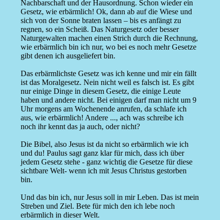
Nachbarschaft und der Hausordnung. Schon wieder ein
Gesetz, wie erbärmlich! Ok, dann ab auf die Wiese und
sich von der Sonne braten lassen – bis es anfängt zu
regnen, so ein Scheiß. Das Naturgesetz oder besser
Naturgewalten machen einen Strich durch die Rechnung,
wie erbärmlich bin ich nur, wo bei es noch mehr Gesetze
gibt denen ich ausgeliefert bin.
Das erbärmlichste Gesetz was ich kenne und mir ein fällt
ist das Moralgesetz. Nein nicht weil es falsch ist. Es gibt
nur einige Dinge in diesem Gesetz, die einige Leute
haben und andere nicht. Bei einigen darf man nicht um 9
Uhr morgens am Wochenende anrufen, da schlafe ich
aus, wie erbärmlich! Andere ..., ach was schreibe ich
noch ihr kennt das ja auch, oder nicht?
Die Bibel, also Jesus ist da nicht so erbärmlich wie ich
und du! Paulus sagt ganz klar für mich, dass ich über
jedem Gesetz stehe - ganz wichtig die Gesetze für diese
sichtbare Welt- wenn ich mit Jesus Christus gestorben
bin.
Und das bin ich, nur Jesus soll in mir Leben. Das ist mein
Streben und Ziel. Bete für mich den ich lebe noch
erbärmlich in dieser Welt.