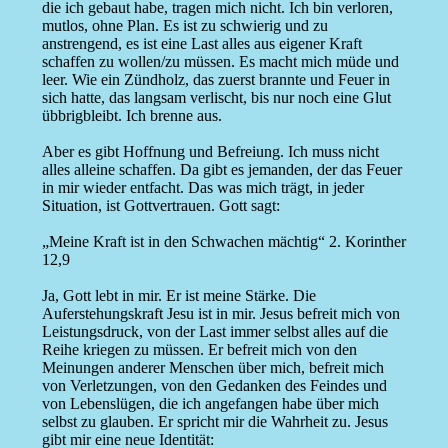
die ich gebaut habe, tragen mich nicht. Ich bin verloren,
mutlos, ohne Plan. Es ist zu schwierig und zu
anstrengend, es ist eine Last alles aus eigener Kraft
schaffen zu wollen/zu müssen. Es macht mich müde und
leer. Wie ein Zündholz, das zuerst brannte und Feuer in
sich hatte, das langsam verlischt, bis nur noch eine Glut
übbrigbleibt. Ich brenne aus.
Aber es gibt Hoffnung und Befreiung. Ich muss nicht
alles alleine schaffen. Da gibt es jemanden, der das Feuer
in mir wieder entfacht. Das was mich trägt, in jeder
Situation, ist Gottvertrauen. Gott sagt:
„Meine Kraft ist in den Schwachen mächtig“ 2. Korinther
12,9
Ja, Gott lebt in mir. Er ist meine Stärke. Die
Auferstehungskraft Jesu ist in mir. Jesus befreit mich von
Leistungsdruck, von der Last immer selbst alles auf die
Reihe kriegen zu müssen. Er befreit mich von den
Meinungen anderer Menschen über mich, befreit mich
von Verletzungen, von den Gedanken des Feindes und
von Lebenslügen, die ich angefangen habe über mich
selbst zu glauben. Er spricht mir die Wahrheit zu. Jesus
gibt mir eine neue Identität: