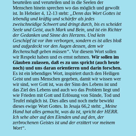
beurteilen und verurteilen und in die Seelen der
Menschen hinein sprechen wo das möglich und gewollt
ist. In Hebräer 4, 12-13 steht:
„Denn das Wort Gottes ist
lebendig und kräftig und schärfer als jedes
zweischneidige Schwert und dringt durch, bis es scheidet
Seele und Geist, auch Mark und Bein, und ist ein Richter
der Gedanken und Sinne des Herzens. Und kein
Geschöpf ist vor ihm verborgen, sondern es ist alles bloß
und aufgedeckt vor den Augen dessen, dem wir
Rechenschaft geben müssen“
. Vor diesem Wort sollen
wir Respekt haben und es ernst nehmen.
Wir sollen im
Glauben zulassen, daß es zu uns spricht (auch heute
noch) und uns daran orientieren und darin forschen.
Es ist ein lebendiges Wort, inspiriert durch den Heiligen
Geist und uns Menschen gegeben, damit wir wissen wer
wir sind, wer Gott ist, was der Sinn des Lebens ist und
das Ziel des Lebens und auch wo das Problem liegt und
wie Frieden mit Gott und Erlösung von Sünde, Tod und
Teufel möglich ist. Dies alles und noch mehr bewirkt
dieses ewige Wort Gottes. In Jesaja 66,2 steht:
„Meine
Hand hat alles gemacht, was da ist, spricht der HERR.
Ich sehe aber auf den Elenden und auf den, der
zerbrochenen Geistes ist und der erzittert vor meinem
Wort“
.