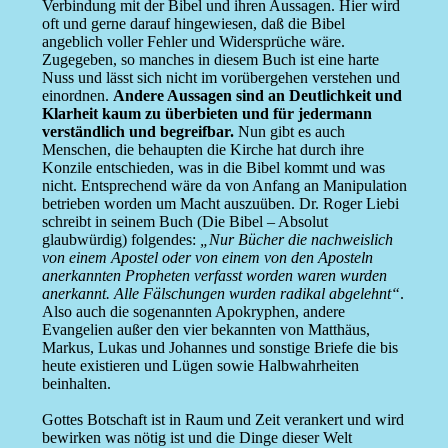
Verbindung mit der Bibel und ihren Aussagen. Hier wird
oft und gerne darauf hingewiesen, daß die Bibel
angeblich voller Fehler und Widersprüche wäre.
Zugegeben, so manches in diesem Buch ist eine harte
Nuss und lässt sich nicht im vorübergehen verstehen und
einordnen.
Andere Aussagen sind an Deutlichkeit und
Klarheit kaum zu überbieten und für jedermann
verständlich und begreifbar.
Nun gibt es auch
Menschen, die behaupten die Kirche hat durch ihre
Konzile entschieden, was in die Bibel kommt und was
nicht. Entsprechend wäre da von Anfang an Manipulation
betrieben worden um Macht auszuüben. Dr. Roger Liebi
schreibt in seinem Buch (Die Bibel – Absolut
glaubwürdig) folgendes:
„Nur Bücher die nachweislich
von einem Apostel oder von einem von den Aposteln
anerkannten Propheten verfasst worden waren wurden
anerkannt. Alle Fälschungen wurden radikal abgelehnt“
.
Also auch die sogenannten Apokryphen, andere
Evangelien außer den vier bekannten von Matthäus,
Markus, Lukas und Johannes und sonstige Briefe die bis
heute existieren und Lügen sowie Halbwahrheiten
beinhalten.
Gottes Botschaft ist in Raum und Zeit verankert und wird
bewirken was nötig ist und die Dinge dieser Welt