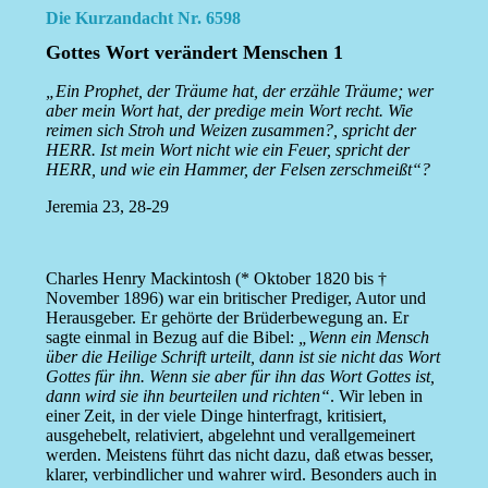
Die Kurzandacht Nr. 6598
Gottes Wort verändert Menschen 1
„Ein Prophet, der Träume hat, der erzähle Träume; wer
aber mein Wort hat, der predige mein Wort recht. Wie
reimen sich Stroh und Weizen zusammen?, spricht der
HERR. Ist mein Wort nicht wie ein Feuer, spricht der
HERR, und wie ein Hammer, der Felsen zerschmeißt“?
Jeremia 23, 28-29
Charles Henry Mackintosh (* Oktober 1820 bis †
November 1896) war ein britischer Prediger, Autor und
Herausgeber. Er gehörte der Brüderbewegung an. Er
sagte einmal in Bezug auf die Bibel:
„Wenn ein Mensch
über die Heilige Schrift urteilt, dann ist sie nicht das Wort
Gottes für ihn. Wenn sie aber für ihn das Wort Gottes ist,
dann wird sie ihn beurteilen und richten“
. Wir leben in
einer Zeit, in der viele Dinge hinterfragt, kritisiert,
ausgehebelt, relativiert, abgelehnt und verallgemeinert
werden. Meistens führt das nicht dazu, daß etwas besser,
klarer, verbindlicher und wahrer wird. Besonders auch in