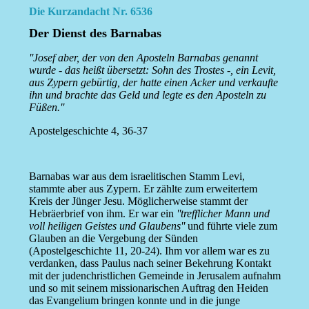
Die Kurzandacht Nr. 6536
Der Dienst des Barnabas
''Josef aber, der von den Aposteln Barnabas genannt
wurde - das heißt übersetzt: Sohn des Trostes -, ein Levit,
aus Zypern gebürtig, der hatte einen Acker und verkaufte
ihn und brachte das Geld und legte es den Aposteln zu
Füßen.''
Apostelgeschichte 4, 36-37
Barnabas war aus dem israelitischen Stamm Levi,
stammte aber aus Zypern. Er zählte zum erweitertem
Kreis der Jünger Jesu. Möglicherweise stammt der
Hebräerbrief von ihm. Er war ein
''trefflicher Mann und
voll heiligen Geistes und Glaubens''
und führte viele zum
Glauben an die Vergebung der Sünden
(Apostelgeschichte 11, 20-24). Ihm vor allem war es zu
verdanken, dass Paulus nach seiner Bekehrung Kontakt
mit der judenchristlichen Gemeinde in Jerusalem aufnahm
und so mit seinem missionarischen Auftrag den Heiden
das Evangelium bringen konnte und in die junge