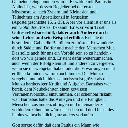
Gemeinde eingebunden wurde. Er wirkte mit Paulus in
Antiochia, war dessen Begleiter bei der ersten
Missionsreise nach Zypern und Kleinasien und
Teilnehmer am Apostelkonzil in Jerusalem
(Apostelgeschichte 15, 2-35). Aber vor allem ist er uns als
ein
''Sohn des Trostes''
bekannt.
Er war vom Trost
Gottes selbst so erfüllt, daß er auch Andere durch
seine Lehre und sein Beispiel erfüllte.
Er hatte die
besonderen Gabe, die Betrübten zu trösten. Er wanderte
durch Städte und Dörfer und machte den Menschen Mut.
Das sollte auch für uns ein Vorbild sein so zu handeln -
dort wo wir gerade sind. Er steht dafür weiterzumachen,
auch wenn der Erfolg klein ist und anderen zu vergeben,
wenn sie dir wehgetan haben oder die Erwartungen nicht
erfüllen konnten - warum auch immer. Der Mut zu
vergeben und nicht hinzuschmeissen ist größer als der
Mut zu hartherziger Kritik und Aufgabe. Barnabas war
bereit, dem Neubekehrten einen gewissen
Vertrauensvorschuß einzuräumen, der scheinbar riskant
war. Barnabas hatte das Anliegen und die Fähigkeit,
Menschen zusammenzubringen und miteinander zu
verbinden. Ohne ihn wäre das Leben und der Dienst des
Paulus wahrscheinlich ganz anders verlaufen.
Gott sorgte dafür, daß dem Paulus ein Mann wie