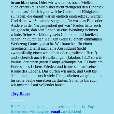
brauchbar sein.
Oder wir werden es noch (vielleicht
auch erneut) falls wir bisher nicht zwingend den Eindruck
hatten, tatsächlich irgendwelche Gaben und Fähigkeiten
zu haben, die darauf warten endlich eingesetzt zu werden.
Und dabei weiß man nie so genau, für was das Eine oder
Andere in der Vergangenheit gut war? Paulus hätte auch
nie gedacht, daß sein Leben so eine Wendung nehmen
würde. Seine Ausbildung, sein Charakter und Intellekt
haben ihn durch den Heiligen Geist zu einem einmaligen
Werkzeug Gottes gemacht. Wir brauchen für einen
gesegneten Dienst auch eine Ausbildung (nicht
zwangsläufig einen weltlichen oder geistlichen Beruf)
und sicherlich auch Bewährungen (Jakobus 1,12) so wie
Paulus, der einen guten Kampf gekämpft hat. Er hatte am
Ende seines Lebens Frieden und freute sich auf seine
Krone des Lebens. Das dürfen wir auch, und Gott bis
dahin bitten, uns noch viele Gelegenheiten zu geben, uns
für seine Sache einsetzen zu dürfen. So lange bis auch
wir unseren Lauf vollendet haben.
Jörg Bauer
Bei Fragen und Anregungen scheut euch nicht, Jörg
Bauer eure Meinung per
email
zu schicken!