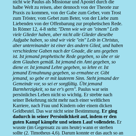
nicht wie Paulus als Missionar und Apostel durch die
halbe Welt zu reisen, aber dennoch von der Theorie zur
Praxis zu kommen, von der Gabe zum Geber, vom Trost
zum Tröster, vom Gebet zum Beter, von der Liebe zum
Liebenden von der Offenbarung zur prophetischen Rede.
In Römer 12, 4-8 steht:
''Denn wie wir an ''einem'' Leib
viele Glieder haben, aber nicht alle Glieder dieselbe
Aufgabe haben, so sind wir viele ''ein'' Leib in Christus,
aber untereinander ist einer des andern Glied, und haben
verschiedene Gaben nach der Gnade, die uns gegeben
ist. Ist jemand prophetische Rede gegeben, so übe er sie
dem Glauben gemäß. Ist jemand ein Amt gegeben, so
diene er. Ist jemand Lehre gegeben, so lehre er. Ist
jemand Ermahnung gegeben, so ermahne er. Gibt
jemand, so gebe er mit lauterem Sinn. Steht jemand der
Gemeinde vor, so sei er sorgfältig. Übt jemand
Barmherzigkeit, so tue er's gern''
. Paulus war sein
persönliches Leben nicht so wichtig. Er strebte nach
seiner Bekehrung nicht mehr nach einer weltlichen
Karriere, nach Frau und Kindern oder einem dicken
Geldbeutel. Das war nicht seine Bestimmung.
Er ging
dadurch in seiner Persönlichkeit auf, indem er den
guten Kampf kämpfte und seinen Lauf vollendete.
Er
wusste (im Gegensatz zu uns heute) wann er sterben
sollte (2. Timotheus 4,6). Darum konnte er das auch so an