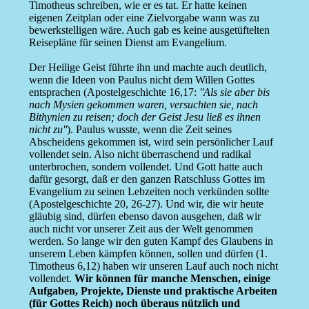
Timotheus schreiben, wie er es tat. Er hatte keinen
eigenen Zeitplan oder eine Zielvorgabe wann was zu
bewerkstelligen wäre. Auch gab es keine ausgetüftelten
Reisepläne für seinen Dienst am Evangelium.
Der Heilige Geist führte ihn und machte auch deutlich,
wenn die Ideen von Paulus nicht dem Willen Gottes
entsprachen (Apostelgeschichte 16,17:
''Als sie aber bis
nach Mysien gekommen waren, versuchten sie, nach
Bithynien zu reisen; doch der Geist Jesu ließ es ihnen
nicht zu''
). Paulus wusste, wenn die Zeit seines
Abscheidens gekommen ist, wird sein persönlicher Lauf
vollendet sein. Also nicht überraschend und radikal
unterbrochen, sondern vollendet. Und Gott hatte auch
dafür gesorgt, daß er den ganzen Ratschluss Gottes im
Evangelium zu seinen Lebzeiten noch verkünden sollte
(Apostelgeschichte 20, 26-27). Und wir, die wir heute
gläubig sind, dürfen ebenso davon ausgehen, daß wir
auch nicht vor unserer Zeit aus der Welt genommen
werden. So lange wir den guten Kampf des Glaubens in
unserem Leben kämpfen können, sollen und dürfen (1.
Timotheus 6,12) haben wir unseren Lauf auch noch nicht
vollendet.
Wir können für manche Menschen, einige
Aufgaben, Projekte, Dienste und praktische Arbeiten
(für Gottes Reich) noch überaus nützlich und